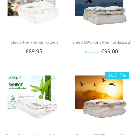
iSleep 4-seizoenen katoen
iSleep 60% dons (warmteklasse 2)
€89,95
€99,00
€139,00
DeLuxe
SALE
-7%