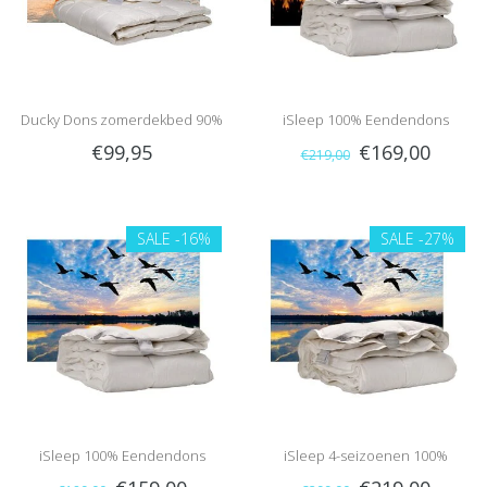
Ducky Dons zomerdekbed 90%
iSleep 100% Eendendons
€99,95
€169,00
€219,00
dons
(warmteklasse 1)
SALE
-16%
SALE
-27%
iSleep 100% Eendendons
iSleep 4-seizoenen 100%