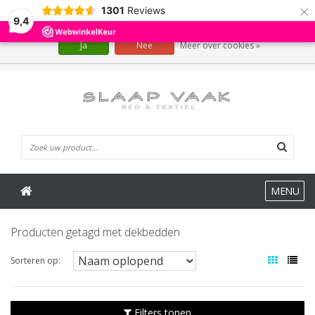
×
1301
Reviews
Wij slaan cookies op om onze website te verbeteren. Is dat akkoord?
9,4
Ja
Nee
Meer over cookies »
0 Artikelen
MENU
Producten getagd met dekbedden
Sorteren op:
Filters tonen