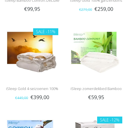
iSleep Bamboo Comfort DeLuxe
iSleep Gold 100% ganzendons
€99,95
€259,00
€279,00
(warmteklasse 2)
SALE
-11%
iSleep Gold 4-seizoenen 100%
iSleep zomerdekbed Bamboo
€399,00
€59,95
€449,00
ganzendons
Comfort
SALE
-12%