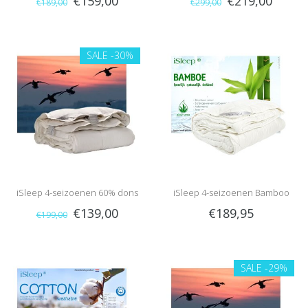
€159,00
€219,00
€189,00
€299,00
(warmteklasse 2)
Eendendons
SALE
-30%
iSleep 4-seizoenen 60% dons
iSleep 4-seizoenen Bamboo
€139,00
€189,95
€199,00
Comfort DeLuxe
SALE
-29%