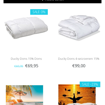
SALE
0%
Ducky Dons 15% Dons
Ducky Dons 4-seizoenen 15%
€69,95
€99,00
€69,95
(warmteklasse 1)
Dons
SALE
-23%