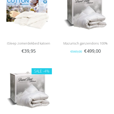
iSleep zomerdekbed katoen
Mazurisch ganzendons 100%
€39,95
€499,00
€569,00
dons (warmteklasse 2)
SALE
-4%