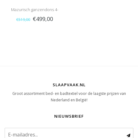
Mazurisch ganzendons 4-
€499,00
€519,00
seizoenen 100% dons
SLAAPVAAK.NL
Groot assortiment bed- en badtextiel voor de laagste prijzen van
Nederland en België!
NIEUWSBRIEF