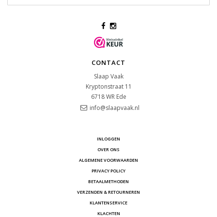
CONTACT
Slaap Vaak
Kryptonstraat 11
6718 WR
Ede
info@slaapvaak.nl
INLOGGEN
OVER ONS
ALGEMENE VOORWAARDEN
PRIVACY POLICY
BETAALMETHODEN
VERZENDEN & RETOURNEREN
KLANTENSERVICE
KLACHTEN