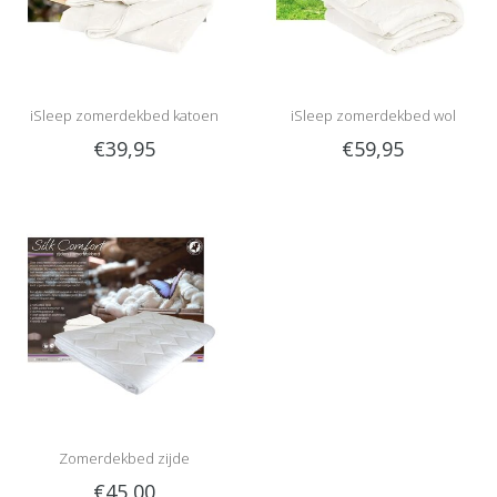
iSleep zomerdekbed katoen
iSleep zomerdekbed wol
€39,95
€59,95
Zomerdekbed zijde
€45,00