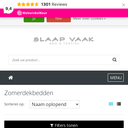
×
1301
Reviews
Wij slaan cookies op om onze website te verbeteren. Is dat akkoord?
9,4
Ja
Nee
Meer over cookies »
0 Artikelen
MENU
Zomerdekbedden
Sorteren op:
Filters tonen