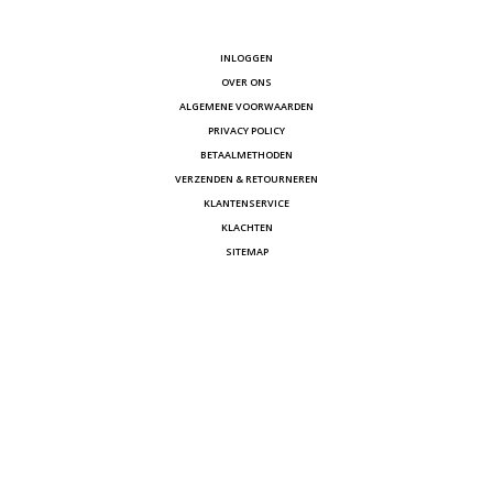
INLOGGEN
OVER ONS
ALGEMENE VOORWAARDEN
PRIVACY POLICY
BETAALMETHODEN
VERZENDEN & RETOURNEREN
KLANTENSERVICE
KLACHTEN
SITEMAP