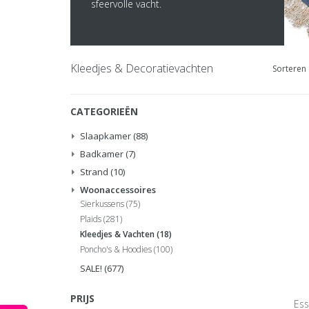
sfeervolle vacht.
Kleedjes & Decoratievachten
Sorteren 
CATEGORIEËN
Slaapkamer
(88)
Badkamer
(7)
Strand
(10)
Woonaccessoires
Sierkussens
(75)
Plaids
(281)
Kleedjes & Vachten
(18)
Poncho's & Hoodies
(100)
SALE!
(677)
PRIJS
Ess