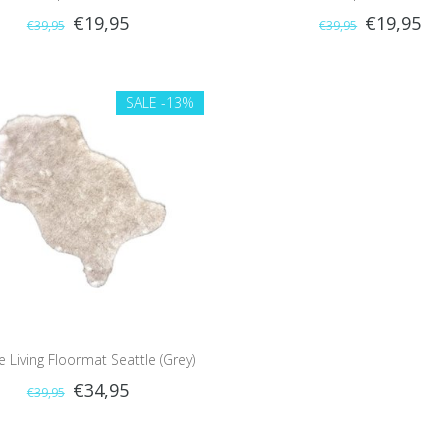
€19,95
€19,95
€39,95
€39,95
SALE
-13%
 Living Floormat Seattle (Grey)
€34,95
€39,95
55x90