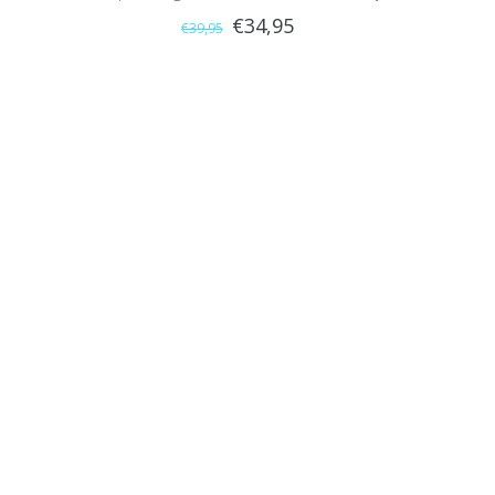
€34,95
€39,95
55x90