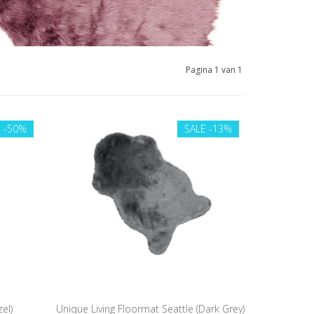
Pagina 1 van 1
E
-50%
SALE
-13%
el)
Unique Living Floormat Seattle (Dark Grey)