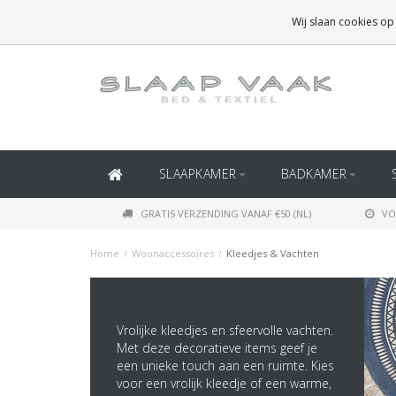
GRATIS BEZORGING BOVEN
€50
(BINNEN NEDERLAND)
Wij slaan cookies op
GRATIS BEZORGING BOVEN
€150
(BINNEN BELGIË)
SLAAPKAMER
BADKAMER
GRATIS VERZENDING VANAF €50 (NL)
VO
Home
/
Woonaccessoires
/
Kleedjes & Vachten
Vrolijke kleedjes en sfeervolle vachten.
Met deze decoratieve items geef je
een unieke touch aan een ruimte. Kies
voor een vrolijk kleedje of een warme,