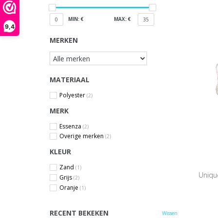
MIN: €
MAX: €
0
35
9,4
MERKEN
MATERIAAL
Polyester
(2)
MERK
Essenza
(2)
Overige merken
(2)
KLEUR
Zand
(1)
Unique
Grijs
(2)
Oranje
(1)
RECENT BEKEKEN
Wissen