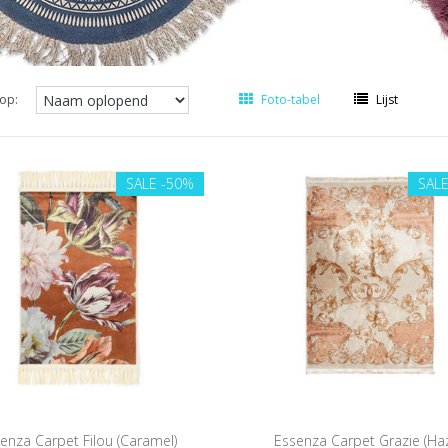
op:
Foto-tabel
Lijst
SALE
-50%
SAL
enza Carpet Filou (Caramel)
Essenza Carpet Grazie (Haz