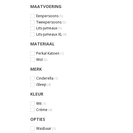
MAATVOERING
Eenpersoons
(5)
Tweepersoons
(5)
Lits-jumeaux
(5)
Lits-jumeaux XL
(4)
MATERIAAL
Perkal Katoen
(1)
Wol
(5)
MERK
Cinderella
(1)
iSleep
(4)
KLEUR
Wit
(1)
Crème
(4)
OPTIES
Wasbaar
(1)