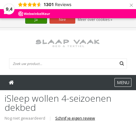
×
1301
Reviews
Wij slaan cookies op om onze website te verbeteren. Is dat akkoord?
9,4
Ja
Nee
Meer over cookies »
0 Artikelen
MENU
iSleep wollen 4-seizoenen
dekbed
Nog niet gewaardeerd
|
Schrijf je eigen review