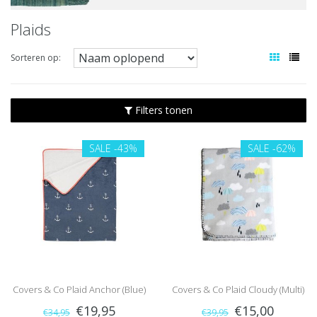
Plaids
Sorteren op:
Filters tonen
SALE
-43%
SALE
-62%
Covers & Co Plaid Anchor (Blue)
Covers & Co Plaid Cloudy (Multi)
€19,95
€15,00
€34,95
€39,95