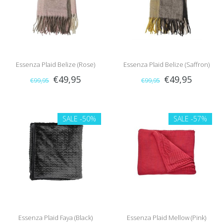
Essenza Plaid Belize (Rose)
Essenza Plaid Belize (Saffron)
€49,95
€49,95
€99,95
€99,95
SALE
-50%
SALE
-57%
Essenza Plaid Faya (Black)
Essenza Plaid Mellow (Pink)