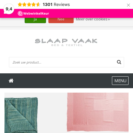
×
1301
Reviews
Wij slaan cookies op om onze website te verbeteren. Is dat akkoord?
9,4
Ja
Nee
Meer over cookies »
0 Artikelen
MENU