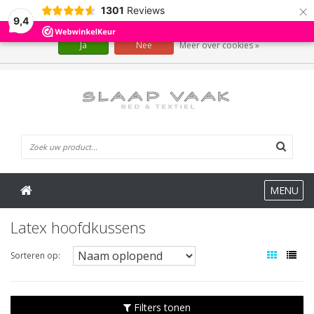
×
1301
Reviews
Wij slaan cookies op om onze website te verbeteren. Is dat akkoord?
9,4
Ja
Nee
Meer over cookies »
0 Artikelen
MENU
Latex hoofdkussens
Sorteren op:
Filters tonen