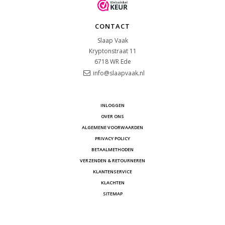
CONTACT
Slaap Vaak
Kryptonstraat 11
6718 WR
Ede
info@slaapvaak.nl
INLOGGEN
OVER ONS
ALGEMENE VOORWAARDEN
PRIVACY POLICY
BETAALMETHODEN
VERZENDEN & RETOURNEREN
KLANTENSERVICE
KLACHTEN
SITEMAP