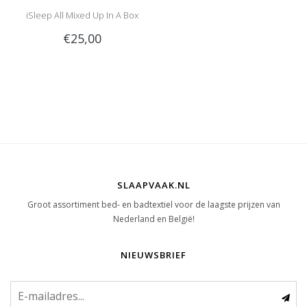
iSleep All Mixed Up In A Box
€25,00
SLAAPVAAK.NL
Groot assortiment bed- en badtextiel voor de laagste prijzen van
Nederland en België!
NIEUWSBRIEF