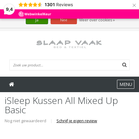
×
1301
Reviews
Wij slaan cookies op om onze website te verbeteren. Is dat akkoord?
9,4
Ja
Nee
Meer over cookies »
0 Artikelen
MENU
iSleep Kussen All Mixed Up
Basic
Nog niet gewaardeerd
|
Schrijf je eigen review