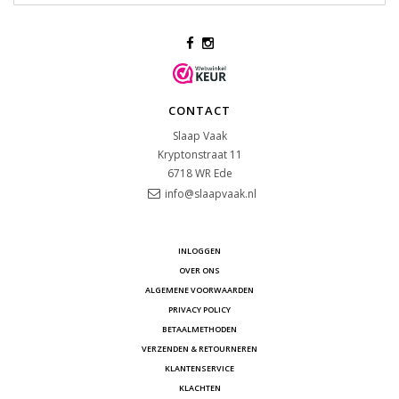
CONTACT
Slaap Vaak
Kryptonstraat 11
6718 WR
Ede
info@slaapvaak.nl
INLOGGEN
OVER ONS
ALGEMENE VOORWAARDEN
PRIVACY POLICY
BETAALMETHODEN
VERZENDEN & RETOURNEREN
KLANTENSERVICE
KLACHTEN