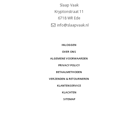
Slaap Vaak
Kryptonstraat 11
6718 WR
Ede
info@slaapvaak.nl
INLOGGEN
OVER ONS
ALGEMENE VOORWAARDEN
PRIVACY POLICY
BETAALMETHODEN
VERZENDEN & RETOURNEREN
KLANTENSERVICE
KLACHTEN
SITEMAP