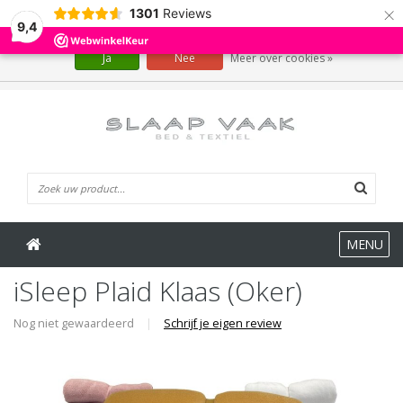
×
1301
Reviews
Wij slaan cookies op om onze website te verbeteren. Is dat akkoord?
9,4
Ja
Nee
Meer over cookies »
0 Artikelen
MENU
iSleep Plaid Klaas (Oker)
Nog niet gewaardeerd
|
Schrijf je eigen review