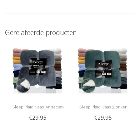
Gerelateerde producten
iSleep Plaid Klaas (Antraciet)
iSleep Plaid Klaas (Donker
€29,95
€29,95
Groen)