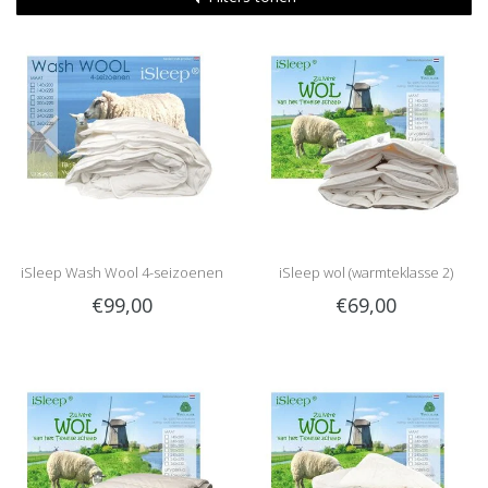
iSleep Wash Wool 4-seizoenen
iSleep wol (warmteklasse 2)
€99,00
€69,00
(wasbare wol)