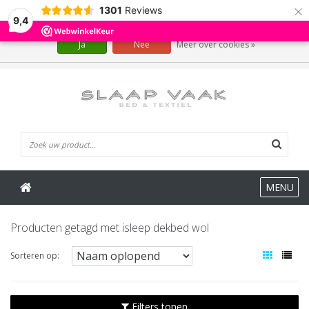
×
1301
Reviews
Wij slaan cookies op om onze website te verbeteren. Is dat akkoord?
9,4
Ja
Nee
Meer over cookies »
0 Artikelen
MENU
Producten getagd met isleep dekbed wol
Sorteren op:
Filters tonen