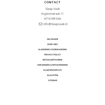
CONTACT
Slaap Vaak
Kryptonstraat 11
6718 WR
Ede
info@slaapvaak.nl
INLOGGEN
OVER ONS
ALGEMENE VOORWAARDEN
PRIVACY POLICY
BETAALMETHODEN
VERZENDEN & RETOURNEREN
KLANTENSERVICE
KLACHTEN
SITEMAP