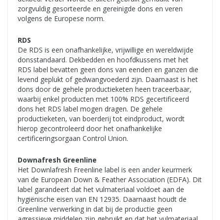
zorgvuldig gesorteerde en gereinigde dons en veren
volgens de Europese norm.
RDS
De RDS is een onafhankelijke, vrijwillige en wereldwijde
donsstandaard. Dekbedden en hoofdkussens met het
RDS label bevatten geen dons van eenden en ganzen die
levend geplukt of gedwangvoederd zijn. Daarnaast is het
dons door de gehele productieketen heen traceerbaar,
waarbij enkel producten met 100% RDS gecertificeerd
dons het RDS label mogen dragen. De gehele
productieketen, van boerderij tot eindproduct, wordt
hierop gecontroleerd door het onafhankelijke
certificeringsorgaan Control Union.
Downafresh Greenline
Het Downlafresh Freenline label is een ander keurmerk
van de European Down & Feather Association (EDFA). Dit
label garandeert dat het vulmateriaal voldoet aan de
hygiënische eisen van EN 12935. Daarnaast houdt de
Greenline verwerking in dat bij de productie geen
agressieve middelen zijn gebruikt en dat het vulmateriaal