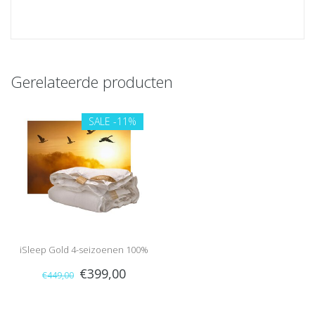
Gerelateerde producten
SALE
-11%
iSleep Gold 4-seizoenen 100%
€399,00
€449,00
ganzendons