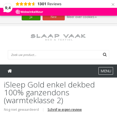
×
1301
Reviews
Wij slaan cookies op om onze website te verbeteren. Is dat akkoord?
9,4
Ja
Nee
Meer over cookies »
0 Artikelen
MENU
iSleep Gold enkel dekbed
100% ganzendons
(warmteklasse 2)
Nog niet gewaardeerd
|
Schrijf je eigen review