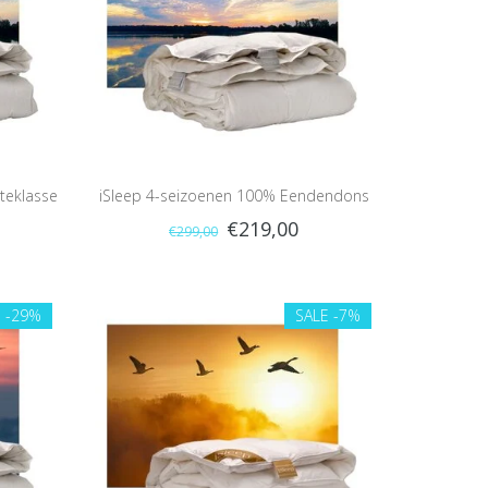
teklasse
iSleep 4-seizoenen 100% Eendendons
€219,00
€299,00
E
-29%
SALE
-7%