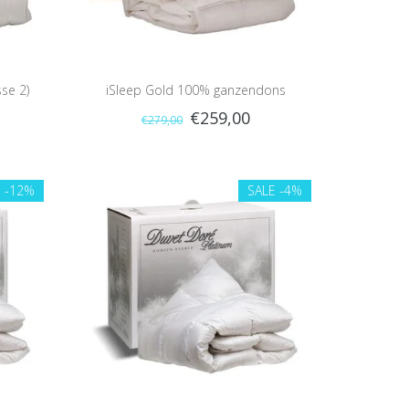
se 2)
iSleep Gold 100% ganzendons
€259,00
€279,00
(warmteklasse 2)
E
-12%
SALE
-4%