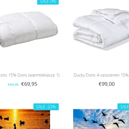
SALE
0%
ons 15% Dons (warmteklasse 1)
Ducky Dons 4-seizoenen 15%
€69,95
€99,00
€69,95
SALE
-23%
SAL