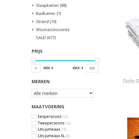
Slaapkamer
(88)
Badkamer
(7)
Strand
(10)
Woonaccessoires
SALE!
(677)
PRIJS
MIN: €
MAX: €
0
500
Ducky D
MERKEN
MAATVOERING
Eenpersoons
(12)
Tweepersoons
(12)
Lits-jumeaux
(12)
Lits-jumeaux XL
(8)