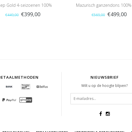
leep Gold 4-seizoenen 100%
Mazurisch ganzendons 100%
€399,00
€499,00
€449,00
€569,00
ganzendons
(warmteklasse 2)
BETAALMETHODEN
NIEUWSBRIEF
Wilt u op de hoogte blijven?