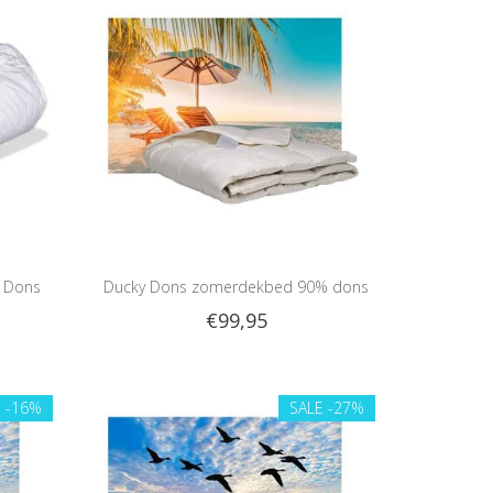
 Dons
Ducky Dons zomerdekbed 90% dons
€99,95
E
-16%
SALE
-27%