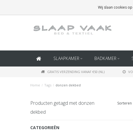
GRATIS BEZORGING BOVEN
€50
(BINNEN NEDERLAND)
Wij slaan cookies op
GRATIS BEZORGING BOVEN
€150
(BINNEN BELGIË)
SLAAPKAMER
BADKAMER
GRATIS VERZENDING VANAF €50 (NL)
VO
Home
/
Tags
/
donzen dekbed
Producten getagd met donzen
Sorteren 
dekbed
CATEGORIEËN