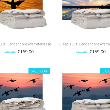
100% Eendendons (warmteklasse
iSleep 100% Eendendons (warm
€169,00
€159,00
€219,00
€189,00
1)
2)
SALE
-30%
SAL