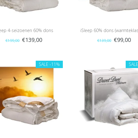
leep 4-seizoenen 60% dons
iSleep 60% dons (warmteklas
€139,00
€99,00
€199,00
€139,00
SALE
-11%
SAL