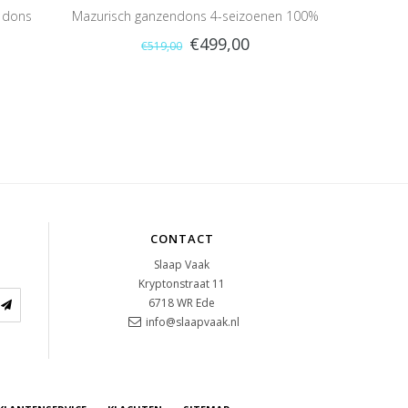
 dons
Mazurisch ganzendons 4-seizoenen 100%
€499,00
€519,00
dons
CONTACT
Slaap Vaak
Kryptonstraat 11
6718 WR
Ede
info@slaapvaak.nl