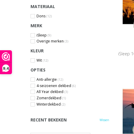
MATERIAAL
Dons
(12)
MERK
iSleep
(9)
Overige merken
(3)
KLEUR
iSleep 
Wit
(12)
9,4
OPTIES
Anti-allergie
(12)
4-seizoenen dekbed
(6)
All Year dekbed
(3)
Zomerdekbed
(1)
Winterdekbed
(2)
RECENT BEKEKEN
Wissen