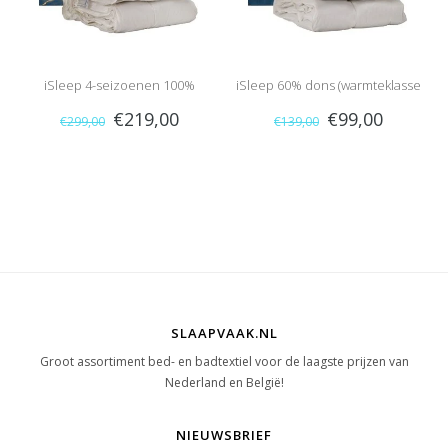
iSleep 4-seizoenen 100%
iSleep 60% dons (warmteklasse
€219,00
€99,00
€299,00
€139,00
Eendendons
2)
SLAAPVAAK.NL
Groot assortiment bed- en badtextiel voor de laagste prijzen van
Nederland en België!
NIEUWSBRIEF