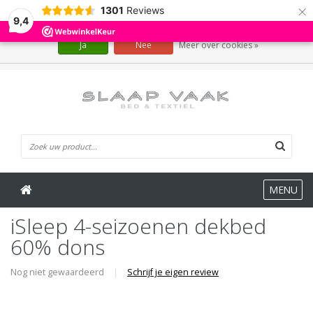
×
1301
Reviews
Wij slaan cookies op om onze website te verbeteren. Is dat akkoord?
9,4
Ja
Nee
Meer over cookies »
0 Artikelen
MENU
iSleep 4-seizoenen dekbed
60% dons
Nog niet gewaardeerd
|
Schrijf je eigen review