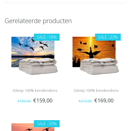
Gerelateerde producten
SALE
-16%
SALE
-23%
iSleep 100% Eendendons
iSleep 100% Eendendons
€159,00
€169,00
€189,00
€219,00
(warmteklasse 2)
(warmteklasse 1)
SALE
-30%