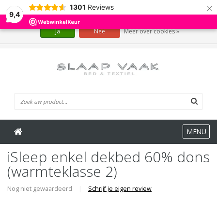
×
1301
Reviews
Wij slaan cookies op om onze website te verbeteren. Is dat akkoord?
9,4
Ja
Nee
Meer over cookies »
0 Artikelen
MENU
iSleep enkel dekbed 60% dons
(warmteklasse 2)
Nog niet gewaardeerd
|
Schrijf je eigen review