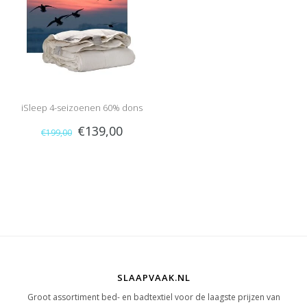
iSleep 4-seizoenen 60% dons
€139,00
€199,00
SLAAPVAAK.NL
Groot assortiment bed- en badtextiel voor de laagste prijzen van