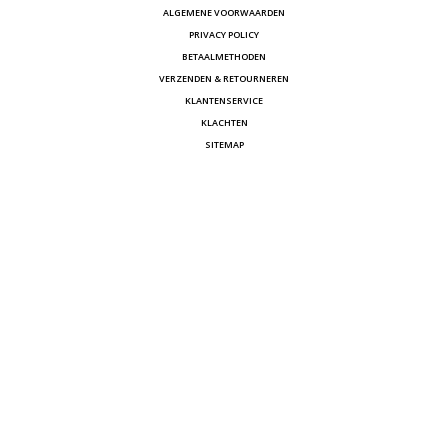
ALGEMENE VOORWAARDEN
PRIVACY POLICY
BETAALMETHODEN
VERZENDEN & RETOURNEREN
KLANTENSERVICE
KLACHTEN
SITEMAP