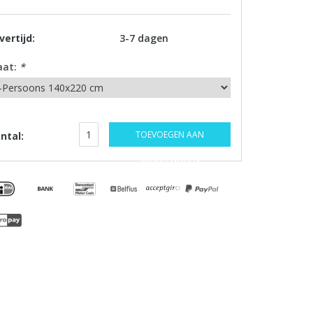
vertijd:
3-7 dagen
aat:
*
TOEVOEGEN AAN
ntal:
WINKELWAGEN