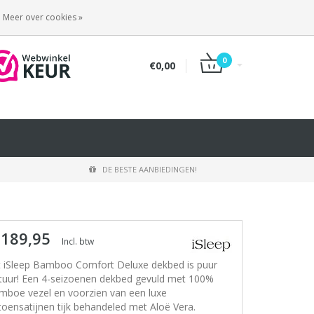
INLOGGEN
REGISTREREN
Meer over cookies »
0
€0,00
DE BESTE AANBIEDINGEN!
 189,95
Incl. btw
t iSleep Bamboo Comfort Deluxe dekbed is puur
tuur! Een 4-seizoenen dekbed gevuld met 100%
mboe vezel en voorzien van een luxe
toensatijnen tijk behandeled met Aloë Vera.