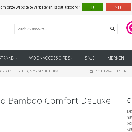
 om onze website te verbeteren. Is dat akkoord?
Ja
Nee
STRAND
WOONACCESSOIRES
SALE!
MERKEN
OR 21:00 BESTELD, MORGEN IN HUIS*
ACHTERAF BETALEN
bed Bamboo Comfort DeLuxe
€
Di
na
ba
ka