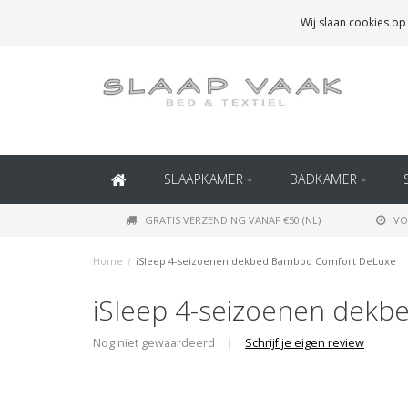
GRATIS BEZORGING BOVEN
€50
(BINNEN NEDERLAND)
Wij slaan cookies op
GRATIS BEZORGING BOVEN
€150
(BINNEN BELGIË)
SLAAPKAMER
BADKAMER
GRATIS VERZENDING VANAF €50 (NL)
VO
Home
/
iSleep 4-seizoenen dekbed Bamboo Comfort DeLuxe
iSleep 4-seizoenen dek
Nog niet gewaardeerd
|
Schrijf je eigen review