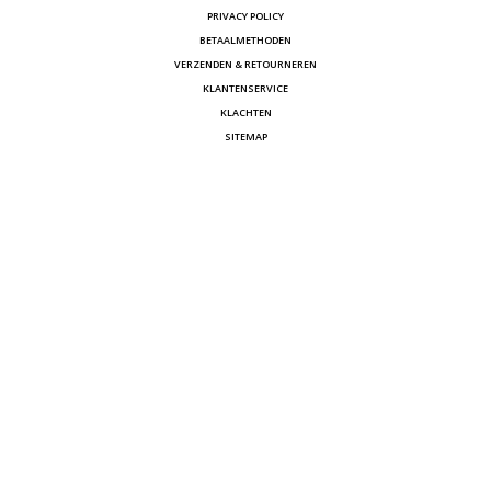
PRIVACY POLICY
BETAALMETHODEN
VERZENDEN & RETOURNEREN
KLANTENSERVICE
KLACHTEN
SITEMAP