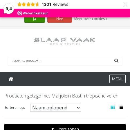
×
1301
Reviews
Wij slaan cookies op om onze website te verbeteren. Is dat akkoord?
9,4
Ja
Nee
Meer over cookies »
0 Artikelen
MENU
Producten getagd met Marjolein Bastin tropische veren
Sorteren op:
Filters tonen