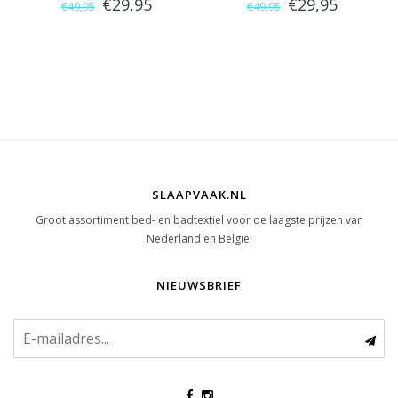
€29,95
€29,95
€49,95
€49,95
Bruin)
SLAAPVAAK.NL
Groot assortiment bed- en badtextiel voor de laagste prijzen van
Nederland en België!
NIEUWSBRIEF