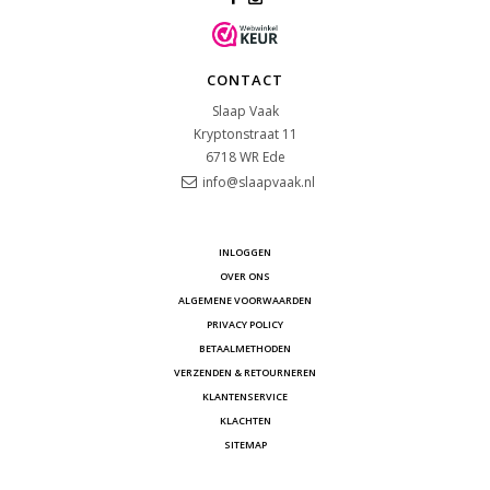
CONTACT
Slaap Vaak
Kryptonstraat 11
6718 WR
Ede
info@slaapvaak.nl
INLOGGEN
OVER ONS
ALGEMENE VOORWAARDEN
PRIVACY POLICY
BETAALMETHODEN
VERZENDEN & RETOURNEREN
KLANTENSERVICE
KLACHTEN
SITEMAP