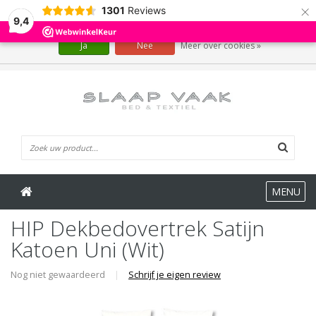
×
1301
Reviews
Wij slaan cookies op om onze website te verbeteren. Is dat akkoord?
9,4
Ja
Nee
Meer over cookies »
0 Artikelen
MENU
HIP Dekbedovertrek Satijn
Katoen Uni (Wit)
Nog niet gewaardeerd
|
Schrijf je eigen review