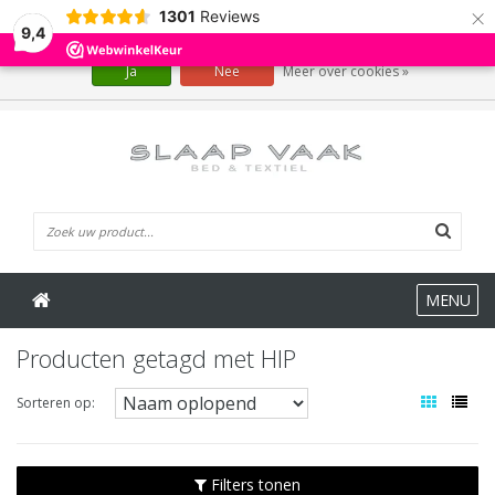
×
1301
Reviews
Wij slaan cookies op om onze website te verbeteren. Is dat akkoord?
9,4
Ja
Nee
Meer over cookies »
0 Artikelen
MENU
Producten getagd met HIP
Sorteren op:
Filters tonen