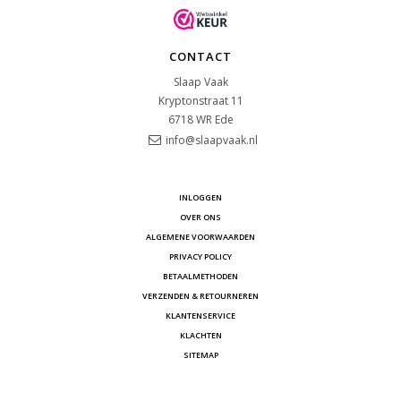
CONTACT
Slaap Vaak
Kryptonstraat 11
6718 WR
Ede
info@slaapvaak.nl
INLOGGEN
OVER ONS
ALGEMENE VOORWAARDEN
PRIVACY POLICY
BETAALMETHODEN
VERZENDEN & RETOURNEREN
KLANTENSERVICE
KLACHTEN
SITEMAP