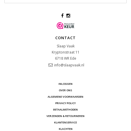
CONTACT
Slaap Vaak
Kryptonstraat 11
6718 WR
Ede
info@slaapvaak.nl
INLOGGEN
OVER ONS
ALGEMENE VOORWAARDEN
PRIVACY POLICY
BETAALMETHODEN
VERZENDEN & RETOURNEREN
KLANTENSERVICE
KLACHTEN