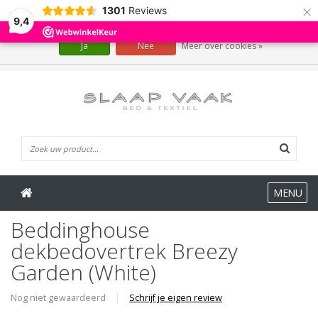
×
1301
Reviews
Wij slaan cookies op om onze website te verbeteren. Is dat akkoord?
9,4
Ja
Nee
Meer over cookies »
0 Artikelen
MENU
Beddinghouse
dekbedovertrek Breezy
Garden (White)
Nog niet gewaardeerd
|
Schrijf je eigen review