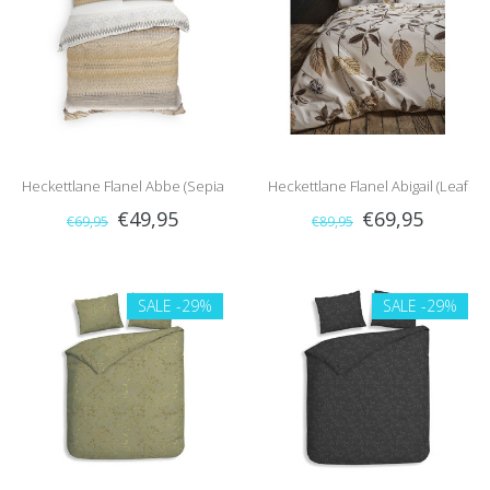
Heckettlane Flanel Abbe (Sepia
Heckettlane Flanel Abigail (Leaf
€49,95
€69,95
€69,95
€89,95
Natural)
brown)
SALE
-29%
SALE
-29%