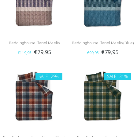
Beddinghouse Flanel Maelis
Beddinghouse Flanel Maelis (Blue)
€79,95
€79,95
€119,95
€99,95
(Anthracite)
SALE
-29%
SALE
-31%