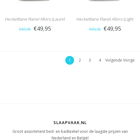
Heckettlane Flanel Alloro (Laurel
Heckettlane Flanel Alloro (Light
€49,95
€49,95
€69,95
€69,95
Green)
Grey)
1
2
3
4
Volgende Vorige
SLAAPVAAK.NL
Groot assortiment bed- en badtextiel voor de laagste prijzen van
Nederland en België!