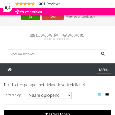
×
1301
Reviews
Wij slaan cookies op om onze website te verbeteren. Is dat akkoord?
9,4
Ja
Nee
Meer over cookies »
0 Artikelen
MENU
Producten getagd met dekbedovertrek flanel
Sorteren op:
Filters tonen