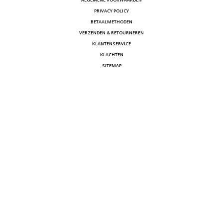
PRIVACY POLICY
BETAALMETHODEN
VERZENDEN & RETOURNEREN
KLANTENSERVICE
KLACHTEN
SITEMAP