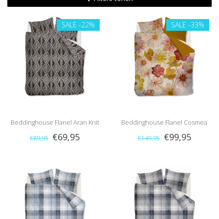
SALE
-22%
SALE
-33%
Beddinghouse Flanel Aran Knit
Beddinghouse Flanel Cosmea
€69,95
€99,95
€89,95
€149,95
(Grey)
(Pink)