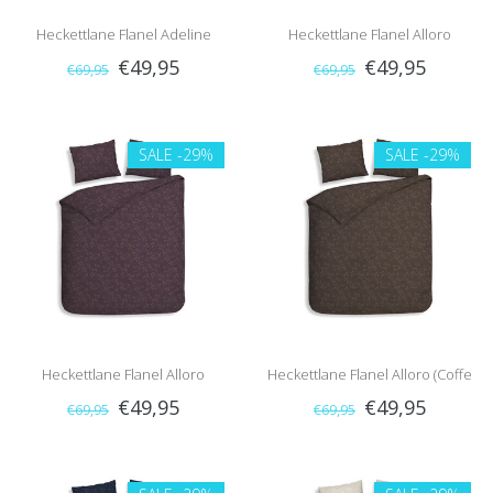
Heckettlane Flanel Adeline
Heckettlane Flanel Alloro
€49,95
€49,95
€69,95
€69,95
(Green)
(Anthracite)
SALE
-29%
SALE
-29%
Heckettlane Flanel Alloro
Heckettlane Flanel Alloro (Coffe
€49,95
€49,95
€69,95
€69,95
(Blackberry Wine)
Quartz)