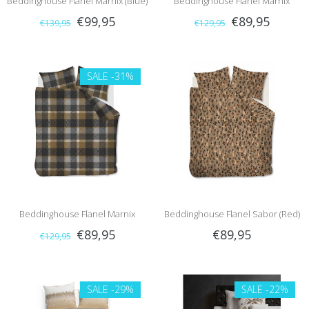
Beddinghouse Flanel Marnix (Blue)
Beddinghouse Flanel Marnix
€99,95
€89,95
€139,95
€129,95
(Green)
SALE
-31%
Beddinghouse Flanel Marnix
Beddinghouse Flanel Sabor (Red)
€89,95
€89,95
€129,95
(Grey)
SALE
-29%
SALE
-22%