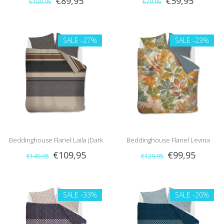
€89,95
€59,95
€109,95
€79,95
(Green)
SALE
-27%
SALE
-23%
Beddinghouse Flanel Laila (Dark
Beddinghouse Flanel Levina
€109,95
€99,95
€149,95
€129,95
Sand)
(Multi)
SALE
-33%
SALE
-20%