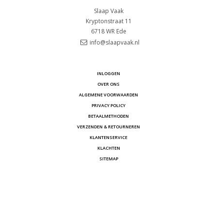
Slaap Vaak
Kryptonstraat 11
6718 WR
Ede
info@slaapvaak.nl
INLOGGEN
OVER ONS
ALGEMENE VOORWAARDEN
PRIVACY POLICY
BETAALMETHODEN
VERZENDEN & RETOURNEREN
KLANTENSERVICE
KLACHTEN
SITEMAP