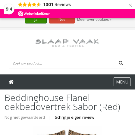
×
1301
Reviews
Wij slaan cookies op om onze website te verbeteren. Is dat akkoord?
9,4
Ja
Nee
Meer over cookies »
0 Artikelen
MENU
Beddinghouse Flanel
dekbedovertrek Sabor (Red)
Nog niet gewaardeerd
|
Schrijf je eigen review