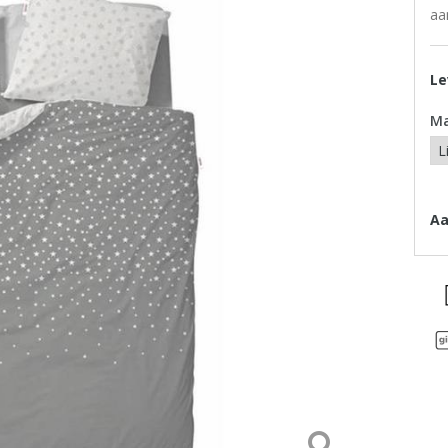
aa
Le
M
Aa