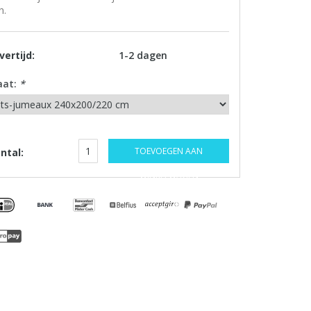
n.
vertijd:
1-2 dagen
aat:
*
TOEVOEGEN AAN
ntal:
WINKELWAGEN