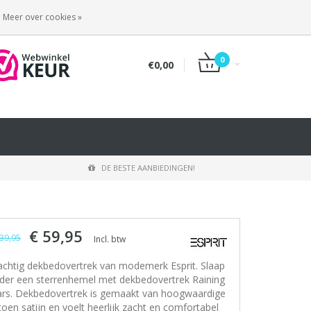
INLOGGEN
REGISTREREN
Meer over cookies »
0
€0,00
DE BESTE AANBIEDINGEN!
€ 59,95
39,95
Incl. btw
achtig dekbedovertrek van modemerk Esprit. Slaap
der een sterrenhemel met dekbedovertrek Raining
ars. Dekbedovertrek is gemaakt van hoogwaardige
toen satijn en voelt heerlijk zacht en comfortabel