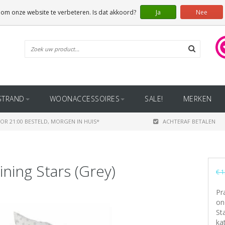
 om onze website te verbeteren. Is dat akkoord?
Ja
Nee
STRAND
WOONACCESSOIRES
SALE!
MERKEN
OR 21:00 BESTELD, MORGEN IN HUIS*
ACHTERAF BETALEN
ning Stars (Grey)
€ 1
Pr
on
St
ka