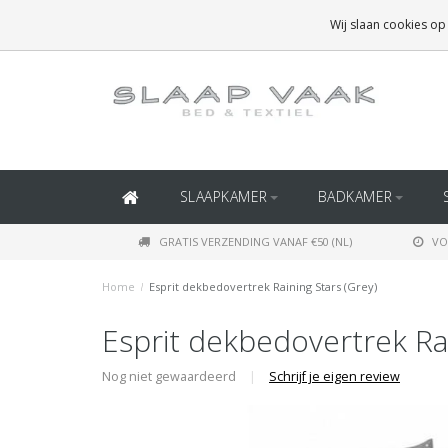
GRATIS BEZORGING BOVEN
€50
(BINNEN NEDERLAND)
Wij slaan cookies op
GRATIS BEZORGING BOVEN
€150
(BINNEN BELGIË)
SLAAPKAMER
BADKAMER
GRATIS VERZENDING VANAF €50 (NL)
VO
Home
/
Esprit dekbedovertrek Raining Stars (Grey)
Esprit dekbedovertrek Rai
Nog niet gewaardeerd
|
Schrijf je eigen review