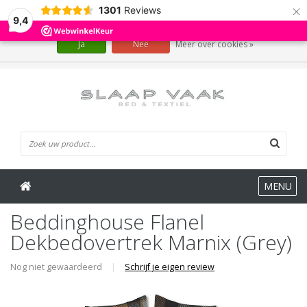
×
1301
Reviews
Wij slaan cookies op om onze website te verbeteren. Is dat akkoord?
9,4
Ja
Nee
Meer over cookies »
0 Artikelen
MENU
Beddinghouse Flanel
Dekbedovertrek Marnix (Grey)
Nog niet gewaardeerd
|
Schrijf je eigen review