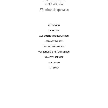
6718 WR
Ede
info@slaapvaak.nl
INLOGGEN
OVER ONS
ALGEMENE VOORWAARDEN
PRIVACY POLICY
BETAALMETHODEN
VERZENDEN & RETOURNEREN
KLANTENSERVICE
KLACHTEN
SITEMAP