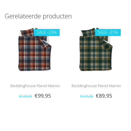
Gerelateerde producten
SALE
-29%
SALE
-31%
Beddinghouse Flanel Marnix
Beddinghouse Flanel Marnix
€99,95
€89,95
€139,95
€129,95
(Blue)
(Green)