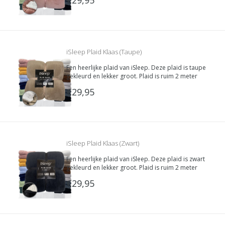
bedekken met deze heerlijk zachte deken. De
binnenkant is van super zachte Teddy stof.
iSleep Plaid Klaas (Taupe)
Een heerlijke plaid van iSleep. Deze plaid is taupe
gekleurd en lekker groot. Plaid is ruim 2 meter
lang waardoor je jezelf van top tot teen kunt
€29,95
bedekken met deze heerlijk zachte deken. De
binnenkant is van super zachte Teddy stof.
iSleep Plaid Klaas (Zwart)
Een heerlijke plaid van iSleep. Deze plaid is zwart
gekleurd en lekker groot. Plaid is ruim 2 meter
lang waardoor je jezelf van top tot teen kunt
€29,95
bedekken met deze heerlijk zachte deken. De
binnenkant is van super zachte Teddy stof.