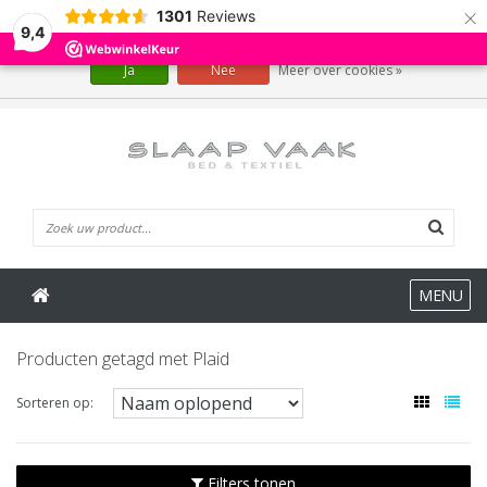
×
1301
Reviews
Wij slaan cookies op om onze website te verbeteren. Is dat akkoord?
9,4
Ja
Nee
Meer over cookies »
0 Artikelen
MENU
Producten getagd met Plaid
Sorteren op:
Filters tonen