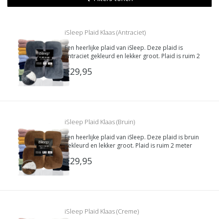
iSleep Plaid Klaas (Antraciet)
Een heerlijke plaid van iSleep. Deze plaid is
antraciet gekleurd en lekker groot. Plaid is ruim 2
meter lang waardoor je jezelf van top tot teen
€29,95
kunt bedekken met deze heerlijk zachte deken.
De binnenkant is van super zachte Teddy stof.
iSleep Plaid Klaas (Bruin)
Een heerlijke plaid van iSleep. Deze plaid is bruin
gekleurd en lekker groot. Plaid is ruim 2 meter
lang waardoor je jezelf van top tot teen kunt
€29,95
bedekken met deze heerlijk zachte deken. De
binnenkant is van super zachte Teddy stof.
iSleep Plaid Klaas (Creme)