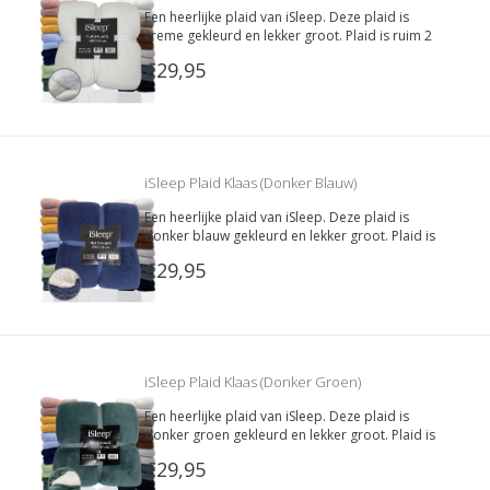
Een heerlijke plaid van iSleep. Deze plaid is
creme gekleurd en lekker groot. Plaid is ruim 2
meter lang waardoor je jezelf van top tot teen
€29,95
kunt bedekken met deze heerlijk zachte deken.
De binnenkant is van super zachte Teddy stof.
iSleep Plaid Klaas (Donker Blauw)
Een heerlijke plaid van iSleep. Deze plaid is
donker blauw gekleurd en lekker groot. Plaid is
ruim 2 meter lang waardoor je jezelf van top tot
€29,95
teen kunt bedekken met deze heerlijk zachte
deken. De binnenkant is van super zachte Teddy
stof.
iSleep Plaid Klaas (Donker Groen)
Een heerlijke plaid van iSleep. Deze plaid is
donker groen gekleurd en lekker groot. Plaid is
ruim 2 meter lang waardoor je jezelf van top tot
€29,95
teen kunt bedekken met deze heerlijk zachte