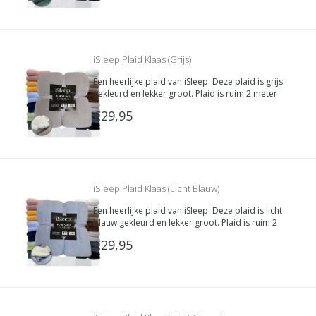
deken. De binnenkant is van super zachte Teddy
stof.
iSleep Plaid Klaas (Grijs)
Een heerlijke plaid van iSleep. Deze plaid is grijs
gekleurd en lekker groot. Plaid is ruim 2 meter
lang waardoor je jezelf van top tot teen kunt
€29,95
bedekken met deze heerlijk zachte deken. De
binnenkant is van super zachte Teddy stof.
iSleep Plaid Klaas (Licht Blauw)
Een heerlijke plaid van iSleep. Deze plaid is licht
blauw gekleurd en lekker groot. Plaid is ruim 2
meter lang waardoor je jezelf van top tot teen
€29,95
kunt bedekken met deze heerlijk zachte deken.
De binnenkant is van super zachte Teddy stof.