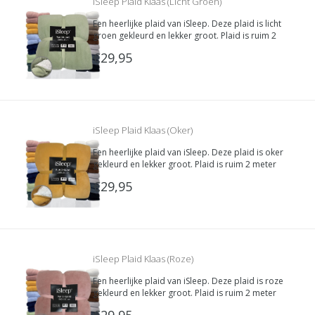
iSleep Plaid Klaas (Licht Groen)
Een heerlijke plaid van iSleep. Deze plaid is licht
groen gekleurd en lekker groot. Plaid is ruim 2
meter lang waardoor je jezelf van top tot teen
€29,95
kunt bedekken met deze heerlijk zachte deken.
De binnenkant is van super zachte Teddy stof.
iSleep Plaid Klaas (Oker)
Een heerlijke plaid van iSleep. Deze plaid is oker
gekleurd en lekker groot. Plaid is ruim 2 meter
lang waardoor je jezelf van top tot teen kunt
€29,95
bedekken met deze heerlijk zachte deken. De
binnenkant is van super zachte Teddy stof.
iSleep Plaid Klaas (Roze)
Een heerlijke plaid van iSleep. Deze plaid is roze
gekleurd en lekker groot. Plaid is ruim 2 meter
lang waardoor je jezelf van top tot teen kunt
€29,95