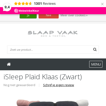
×
1301
Reviews
Wij slaan cookies op om onze website te verbeteren. Is dat akkoord?
9,4
Ja
Nee
Meer over cookies »
0 Artikelen
MENU
iSleep Plaid Klaas (Zwart)
Nog niet gewaardeerd
|
Schrijf je eigen review