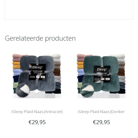
Gerelateerde producten
iSleep Plaid Klaas (Antraciet)
iSleep Plaid Klaas (Donker
€29,95
€29,95
Groen)