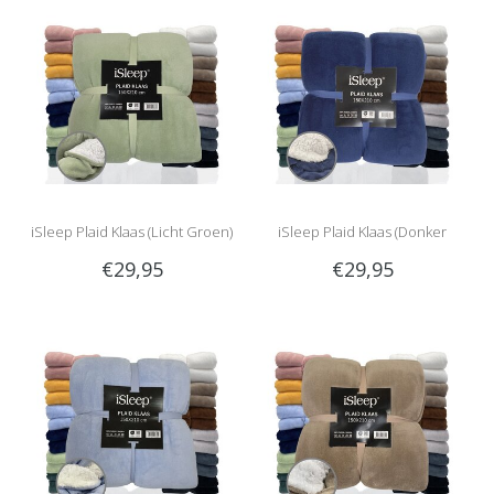
iSleep Plaid Klaas (Licht Groen)
iSleep Plaid Klaas (Donker
€29,95
€29,95
Blauw)