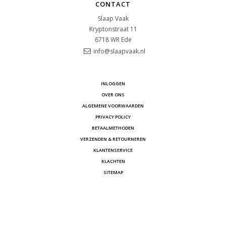
CONTACT
Slaap Vaak
Kryptonstraat 11
6718 WR
Ede
info@slaapvaak.nl
INLOGGEN
OVER ONS
ALGEMENE VOORWAARDEN
PRIVACY POLICY
BETAALMETHODEN
VERZENDEN & RETOURNEREN
KLANTENSERVICE
KLACHTEN
SITEMAP