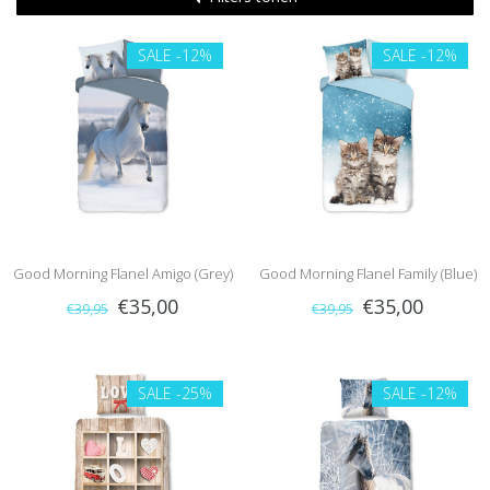
SALE
-12%
SALE
-12%
Good Morning Flanel Amigo (Grey)
Good Morning Flanel Family (Blue)
€35,00
€35,00
€39,95
€39,95
SALE
-25%
SALE
-12%