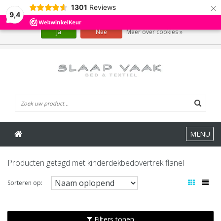
×
1301
Reviews
Wij slaan cookies op om onze website te verbeteren. Is dat akkoord?
9,4
Ja
Nee
Meer over cookies »
0 Artikelen
MENU
Producten getagd met kinderdekbedovertrek flanel
Sorteren op:
Filters tonen