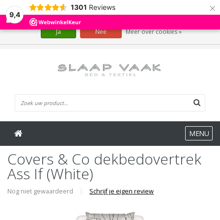
×
1301
Reviews
Wij slaan cookies op om onze website te verbeteren. Is dat akkoord?
9,4
Ja
Nee
Meer over cookies »
0 Artikelen
MENU
Covers & Co dekbedovertrek
Ass If (White)
Nog niet gewaardeerd
|
Schrijf je eigen review