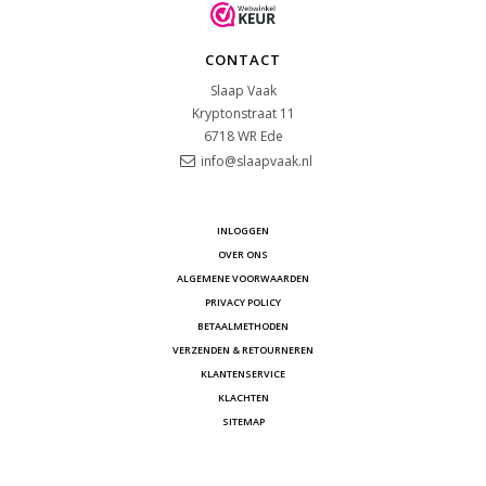
CONTACT
Slaap Vaak
Kryptonstraat 11
6718 WR
Ede
info@slaapvaak.nl
INLOGGEN
OVER ONS
ALGEMENE VOORWAARDEN
PRIVACY POLICY
BETAALMETHODEN
VERZENDEN & RETOURNEREN
KLANTENSERVICE
KLACHTEN
SITEMAP