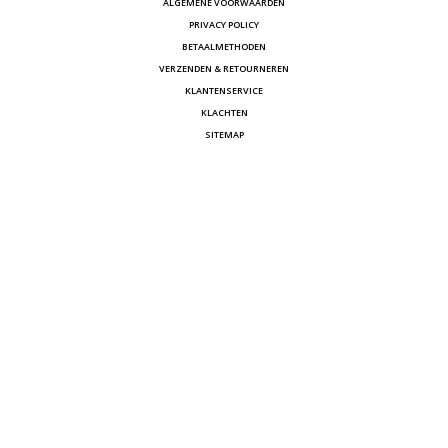
ALGEMENE VOORWAARDEN
PRIVACY POLICY
BETAALMETHODEN
VERZENDEN & RETOURNEREN
KLANTENSERVICE
KLACHTEN
SITEMAP