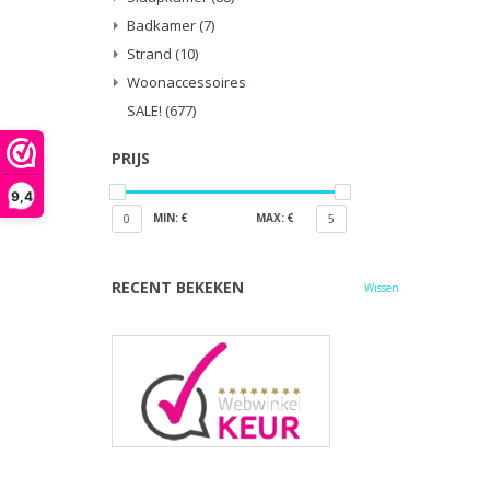
Badkamer
(7)
Strand
(10)
Woonaccessoires
SALE!
(677)
PRIJS
9,4
MIN: €
MAX: €
0
5
RECENT BEKEKEN
Wissen