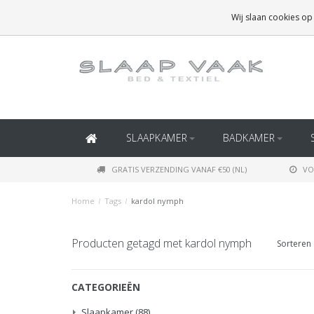
GRATIS BEZORGING BOVEN
€50
(BINNEN NEDERLAND)
Wij slaan cookies op
GRATIS BEZORGING BOVEN
€150
(BINNEN BELGIË)
SLAAPKAMER
BADKAMER
GRATIS VERZENDING VANAF €50 (NL)
VO
Home
/
Tags
/
kardol nymph
Producten getagd met kardol nymph
Sorteren 
CATEGORIEËN
Slaapkamer
(88)