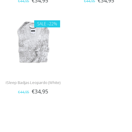
€34,95
€34,95
€44,95
€44,95
Grey)
Sand)
SALE
-22%
iSleep Badjas Leopardo (White)
€34,95
€44,95