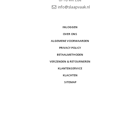
info@slaapvaak.nl
INLOGGEN
OVER ONS
ALGEMENE VOORWAARDEN
PRIVACY POLICY
BETAALMETHODEN
VERZENDEN & RETOURNEREN
KLANTENSERVICE
KLACHTEN
SITEMAP