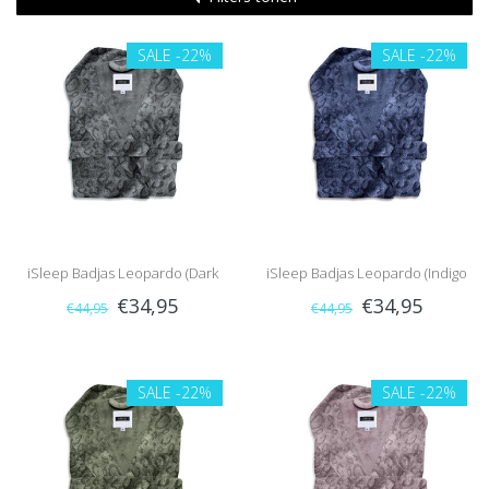
SALE
-22%
SALE
-22%
iSleep Badjas Leopardo (Dark
iSleep Badjas Leopardo (Indigo
€34,95
€34,95
€44,95
€44,95
Grey)
Blue)
SALE
-22%
SALE
-22%