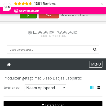
×
1301
Reviews
Wij slaan cookies op om onze website te verbeteren. Is dat akkoord?
9,4
Ja
Nee
Meer over cookies »
0 Artikelen
MENU
Producten getagd met iSleep Badjas Leopardo
Sorteren op:
Filters tonen