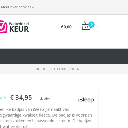
INLOGGEN
REGISTREREN
Meer over cookies »
0
€0,00
DE BESTE AANBIEDINGEN!
€ 34,95
4,95
Incl. btw
erlijke badjas van iSleep gemaakt van
ogwaardige kwaliteit fleece. De badjas is voorzien
n steekzakken en bijpassende ceintuur. De badjas
t wat groter uit.