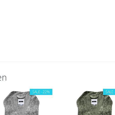
en
SALE
-22%
SALE