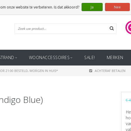
 om onze website te verbeteren. Is dat akkoord?
Ja
Nee
STRAND
WOONACCESSOIRES
SALE!
MERKEN
OR 21:00 BESTELD, MORGEN IN HUIS*
ACHTERAF BETALEN
ndigo Blue)
€ 4
He
ho
va
val