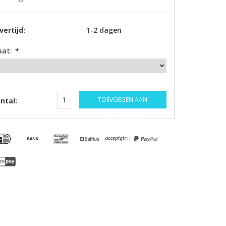
vertijd:
1-2 dagen
aat:
*
TOEVOEGEN AAN
ntal:
WINKELWAGEN