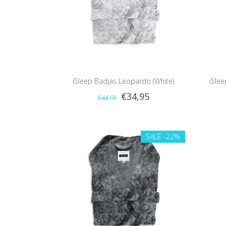
iSleep Badjas Leopardo (White)
iSlee
€34,95
€44,95
SALE
-22%