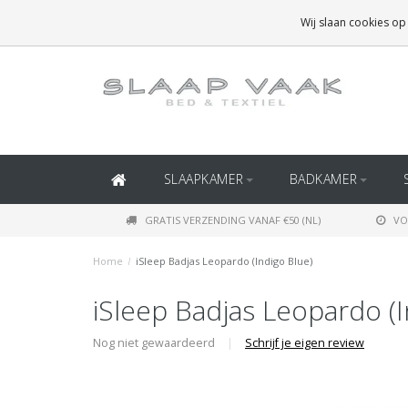
GRATIS BEZORGING BOVEN
€50
(BINNEN NEDERLAND)
Wij slaan cookies op
GRATIS BEZORGING BOVEN
€150
(BINNEN BELGIË)
SLAAPKAMER
BADKAMER
GRATIS VERZENDING VANAF €50 (NL)
VO
Home
/
iSleep Badjas Leopardo (Indigo Blue)
iSleep Badjas Leopardo (I
Nog niet gewaardeerd
|
Schrijf je eigen review