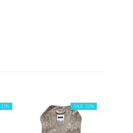
-22%
SALE
-22%