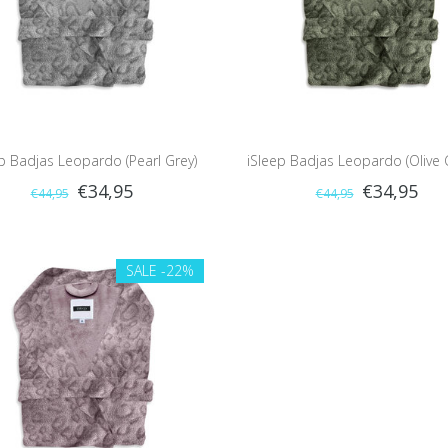
p Badjas Leopardo (Pearl Grey)
iSleep Badjas Leopardo (Olive 
€34,95
€34,95
€44,95
€44,95
SALE
-22%