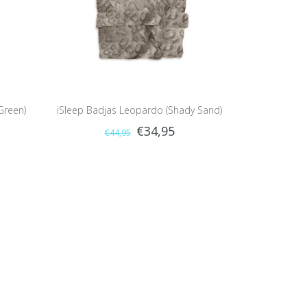
Green)
iSleep Badjas Leopardo (Shady Sand)
€34,95
€44,95