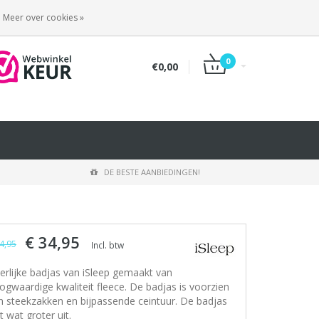
INLOGGEN
REGISTREREN
Meer over cookies »
0
€0,00
DE BESTE AANBIEDINGEN!
€ 34,95
4,95
Incl. btw
erlijke badjas van iSleep gemaakt van
ogwaardige kwaliteit fleece. De badjas is voorzien
n steekzakken en bijpassende ceintuur. De badjas
t wat groter uit.