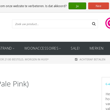
 om onze website te verbeteren. Is dat akkoord?
Ja
Nee
STRAND
WOONACCESSOIRES
SALE!
MERKEN
OR 21:00 BESTELD, MORGEN IN HUIS*
ACHTERAF BETALEN
ale Pink)
€ 4
He
ho
va
val