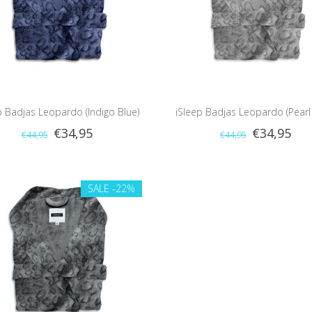
p Badjas Leopardo (Indigo Blue)
iSleep Badjas Leopardo (Pearl
€34,95
€34,95
€44,95
€44,95
SALE
-22%