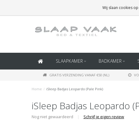
GRATIS BEZORGING BOVEN
€50
(BINNEN NEDERLAND)
Wij slaan cookies op
GRATIS BEZORGING BOVEN
€150
(BINNEN BELGIË)
SLAAPKAMER
BADKAMER
GRATIS VERZENDING VANAF €50 (NL)
VO
Home
/
iSleep Badjas Leopardo (Pale Pink)
iSleep Badjas Leopardo (P
Nog niet gewaardeerd
|
Schrijf je eigen review