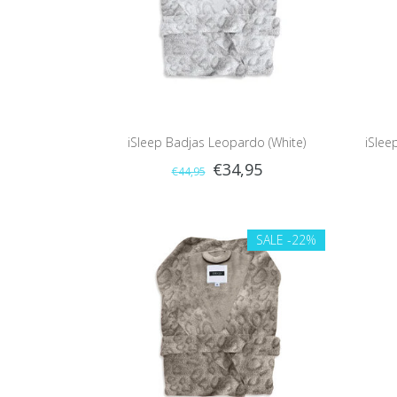
iSleep Badjas Leopardo (White)
iSlee
€34,95
€44,95
SALE
-22%