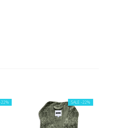
-22%
SALE
-22%