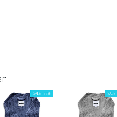
en
SALE
-22%
SALE