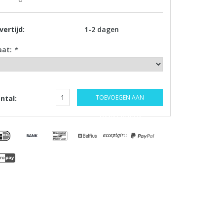
vertijd:
1-2 dagen
aat:
*
TOEVOEGEN AAN
ntal:
WINKELWAGEN