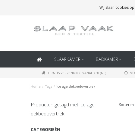
GRATIS BEZORGING BOVEN
€50
(BINNEN NEDERLAND)
Wij slaan cookies op
GRATIS BEZORGING BOVEN
€150
(BINNEN BELGIË)
SLAAPKAMER
BADKAMER
GRATIS VERZENDING VANAF €50 (NL)
VO
Home
/
Tags
/
ice age dekbedovertrek
Producten getagd met ice age
Sorteren 
dekbedovertrek
CATEGORIEËN