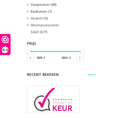
Slaapkamer
(88)
Badkamer
(7)
Strand
(10)
Woonaccessoires
SALE!
(677)
PRIJS
9,4
MIN: €
MAX: €
0
5
RECENT BEKEKEN
Wissen