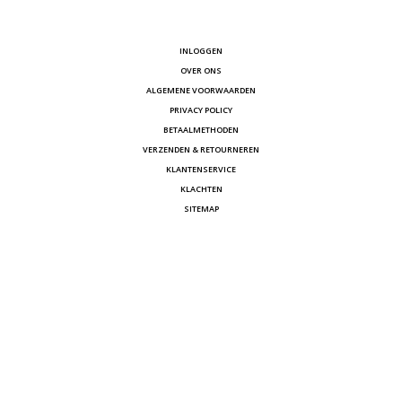
INLOGGEN
OVER ONS
ALGEMENE VOORWAARDEN
PRIVACY POLICY
BETAALMETHODEN
VERZENDEN & RETOURNEREN
KLANTENSERVICE
KLACHTEN
SITEMAP