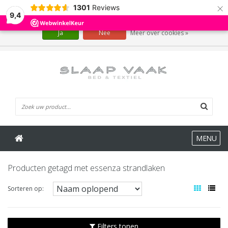
×
1301
Reviews
Wij slaan cookies op om onze website te verbeteren. Is dat akkoord?
9,4
Ja
Nee
Meer over cookies »
0 Artikelen
MENU
Producten getagd met essenza strandlaken
Sorteren op:
Filters tonen