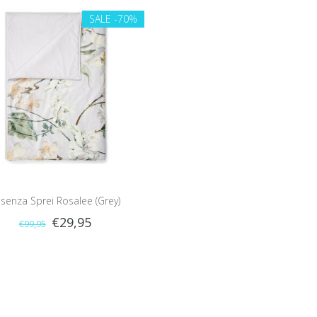
SALE
-70%
senza Sprei Rosalee (Grey)
€29,95
€99,95