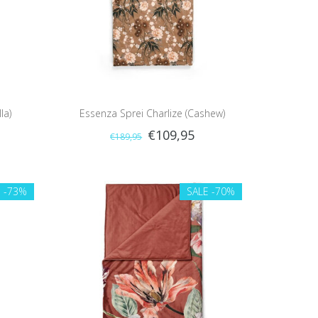
la)
Essenza Sprei Charlize (Cashew)
€109,95
€189,95
E
-73%
SALE
-70%