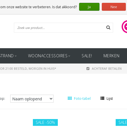
 om onze website te verbeteren. Is dat akkoord?
Ja
Nee
STRAND
WOONACCESSOIRES
SALE!
MERKEN
OR 21:00 BESTELD, MORGEN IN HUIS*
ACHTERAF BETALEN
op:
Foto-tabel
Lijst
SALE
-50%
SAL