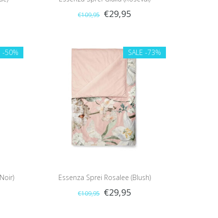
€29,95
€109,95
E
-50%
SALE
-73%
Noir)
Essenza Sprei Rosalee (Blush)
€29,95
€109,95