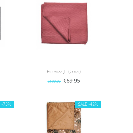
Essenza Jill (Coral)
€69,95
€109,95
E
-73%
SALE
-42%