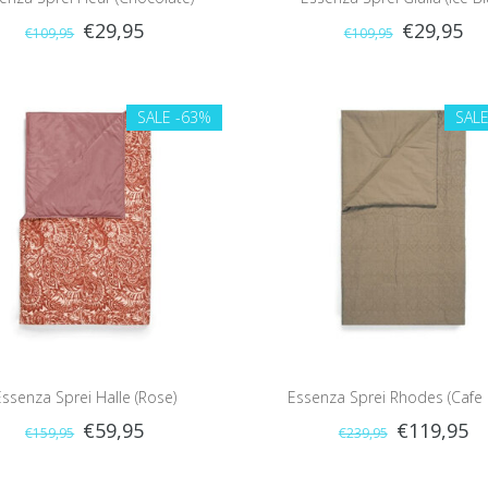
€29,95
€29,95
€109,95
€109,95
SALE
-63%
SAL
Essenza Sprei Halle (Rose)
Essenza Sprei Rhodes (Cafe 
€59,95
€119,95
€159,95
€239,95