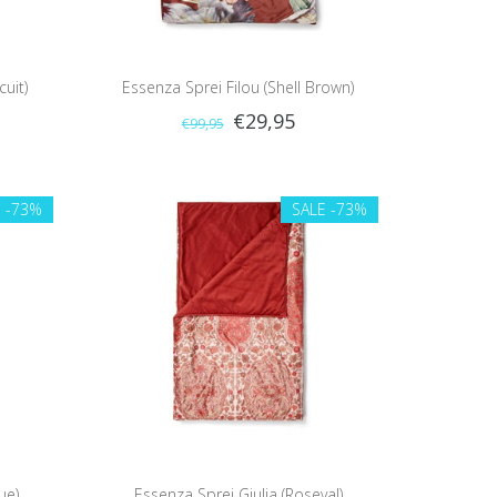
uit)
Essenza Sprei Filou (Shell Brown)
€29,95
€99,95
E
-73%
SALE
-73%
ue)
Essenza Sprei Giulia (Roseval)