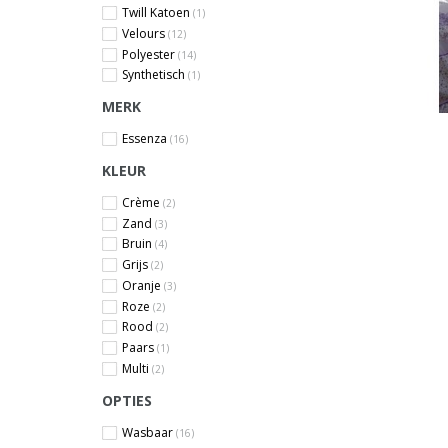
Twill Katoen
(1)
Velours
(12)
Polyester
(14)
Synthetisch
(1)
MERK
Essenza
(16)
KLEUR
Crème
(2)
Zand
(3)
Bruin
(4)
Grijs
(2)
Oranje
(3)
Roze
(2)
Rood
(2)
Paars
(1)
Multi
(2)
OPTIES
Wasbaar
(16)