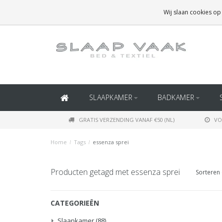
GRATIS BEZORGING BOVEN
€50
(BINNEN NEDERLAND)
Wij slaan cookies op
GRATIS BEZORGING BOVEN
€150
(BINNEN BELGIË)
SLAAPKAMER
BADKAMER
GRATIS VERZENDING VANAF €50 (NL)
VO
Home
/
Tags
/
essenza sprei
Producten getagd met essenza sprei
Sorteren 
CATEGORIEËN
Slaapkamer
(88)