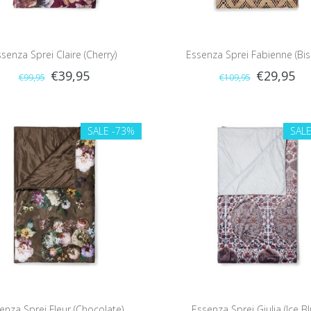
senza Sprei Claire (Cherry)
Essenza Sprei Fabienne (Bisc
€39,95
€29,95
€99,95
€109,95
SALE
-73%
SAL
enza Sprei Fleur (Chocolate)
Essenza Sprei Giulia (Ice Bl