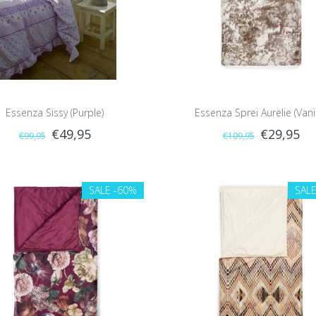
Essenza Sissy (Purple)
Essenza Sprei Aurelie (Vanil
€49,95
€29,95
€99,95
€109,95
SALE
-60%
SAL