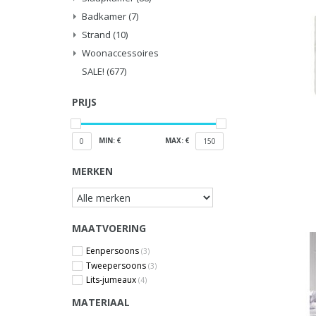
Badkamer
(7)
Strand
(10)
Woonaccessoires
SALE!
(677)
PRIJS
MIN: €
MAX: €
0
150
MERKEN
MAATVOERING
Eenpersoons
(3)
Tweepersoons
(3)
Lits-jumeaux
(4)
MATERIAAL