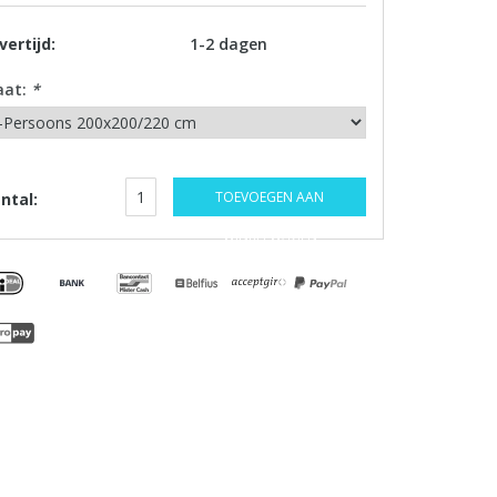
vertijd:
1-2 dagen
aat:
*
TOEVOEGEN AAN
ntal:
WINKELWAGEN