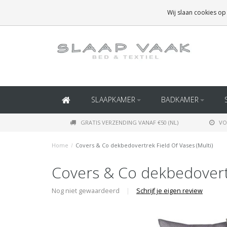
GRATIS BEZORGING BOVEN
€50
(BINNEN NEDERLAND)
Wij slaan cookies op
GRATIS BEZORGING BOVEN
€150
(BINNEN BELGIË)
SLAAPKAMER
BADKAMER
GRATIS VERZENDING VANAF €50 (NL)
VO
Home
/
Covers & Co dekbedovertrek Field Of Vases (Multi)
Covers & Co dekbedovertr
Nog niet gewaardeerd
|
Schrijf je eigen review