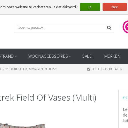
 om onze website te verbeteren. Is dat akkoord?
Ja
Nee
STRAND
WOONACCESSOIRES
SALE!
MERKEN
OR 21:00 BESTELD, MORGEN IN HUIS*
ACHTERAF BETALEN
ek Field Of Vases (Multi)
€ 1
Le
de
ka