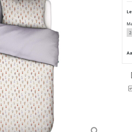
Le
M
Aa