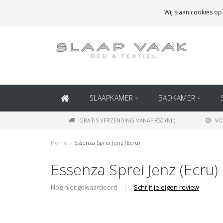
GRATIS BEZORGING BOVEN
€50
(BINNEN NEDERLAND)
Wij slaan cookies op
GRATIS BEZORGING BOVEN
€150
(BINNEN BELGIË)
SLAAPKAMER
BADKAMER
GRATIS VERZENDING VANAF €50 (NL)
VO
Home
/
Essenza Sprei Jenz (Ecru)
Essenza Sprei Jenz (Ecru)
Nog niet gewaardeerd
|
Schrijf je eigen review