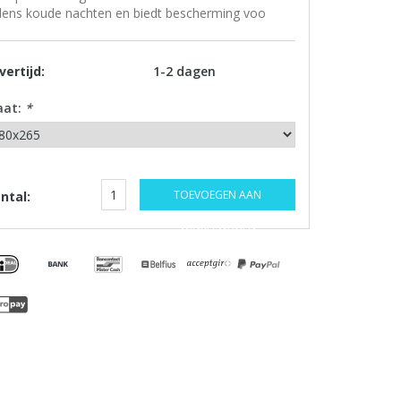
jdens koude nachten en biedt bescherming voo
vertijd:
1-2 dagen
aat:
*
TOEVOEGEN AAN
ntal:
WINKELWAGEN