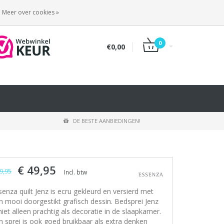
INLOGGEN
REGISTREREN
Meer over cookies »
0
€0,00
DE BESTE AANBIEDINGEN!
€ 49,95
9,95
Incl. btw
senza quilt Jenz is ecru gekleurd en versierd met
n mooi doorgestikt grafisch dessin. Bedsprei Jenz
 niet alleen prachtig als decoratie in de slaapkamer.
n sprei is ook goed bruikbaar als extra denken