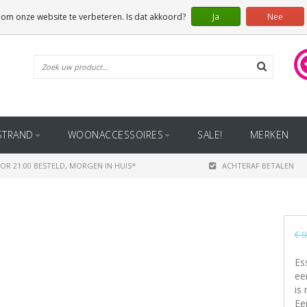
 om onze website te verbeteren. Is dat akkoord?
Ja
Nee
STRAND
WOONACCESSOIRES
SALE!
MERKEN
OR 21:00 BESTELD, MORGEN IN HUIS*
ACHTERAF BETALEN
€ 9
Es
ee
is
Ee