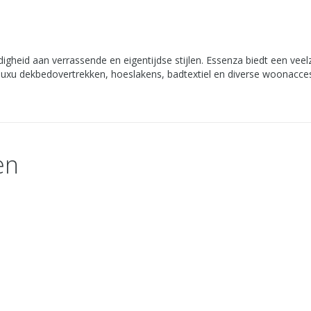
heid aan verrassende en eigentijdse stijlen. Essenza biedt een veelzij
luxu dekbedovertrekken, hoeslakens, badtextiel en diverse woonacces
en