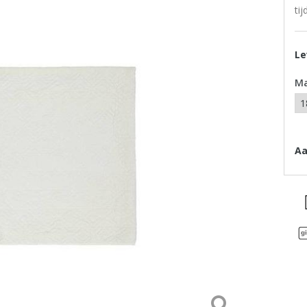
ti
Le
M
Aa