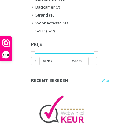
Badkamer
(7)
Strand
(10)
Woonaccessoires
SALE!
(677)
PRIJS
9,4
MIN: €
MAX: €
0
5
RECENT BEKEKEN
Wissen