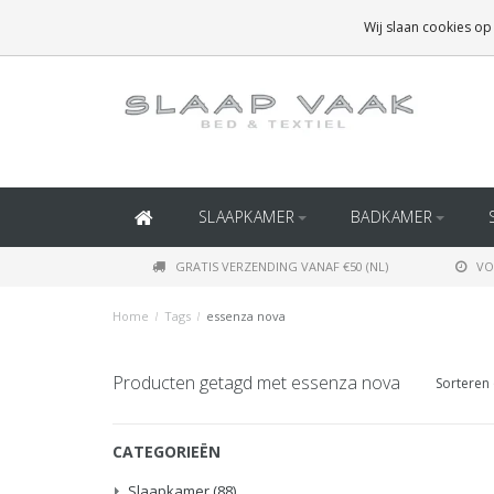
GRATIS BEZORGING BOVEN
€50
(BINNEN NEDERLAND)
Wij slaan cookies op
GRATIS BEZORGING BOVEN
€150
(BINNEN BELGIË)
SLAAPKAMER
BADKAMER
GRATIS VERZENDING VANAF €50 (NL)
VO
Home
/
Tags
/
essenza nova
Producten getagd met essenza nova
Sorteren 
CATEGORIEËN
Slaapkamer
(88)