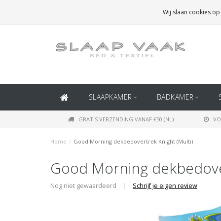
GRATIS BEZORGING BOVEN
€50
(BINNEN NEDERLAND)
Wij slaan cookies op
GRATIS BEZORGING BOVEN
€150
(BINNEN BELGIË)
SLAAPKAMER
BADKAMER
GRATIS VERZENDING VANAF €50 (NL)
VO
Home
/
Good Morning dekbedovertrek Knight (Multi)
Good Morning dekbedover
Nog niet gewaardeerd
|
Schrijf je eigen review