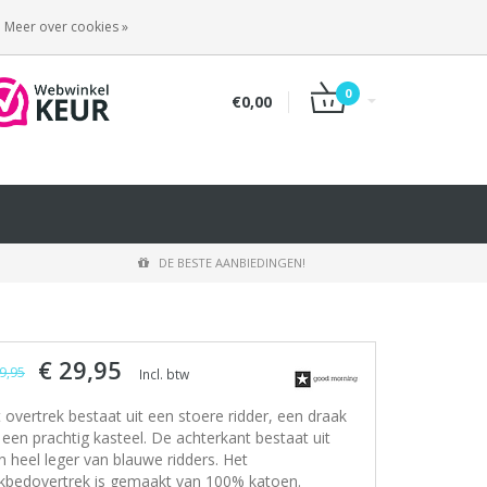
INLOGGEN
REGISTREREN
Meer over cookies »
0
€0,00
DE BESTE AANBIEDINGEN!
€ 29,95
9,95
Incl. btw
t overtrek bestaat uit een stoere ridder, een draak
 een prachtig kasteel. De achterkant bestaat uit
n heel leger van blauwe ridders. Het
kbedovertrek is gemaakt van 100% katoen.