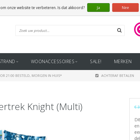
 om onze website te verbeteren. Is dat akkoord?
Ja
Nee
STRAND
WOONACCESSOIRES
SALE!
MERKEN
OR 21:00 BESTELD, MORGEN IN HUIS*
ACHTERAF BETALEN
trek Knight (Multi)
€ 3
Di
en
ee
de