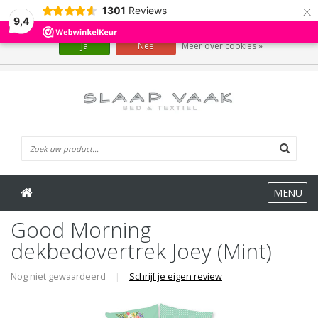
×
1301
Reviews
Wij slaan cookies op om onze website te verbeteren. Is dat akkoord?
9,4
Ja
Nee
Meer over cookies »
0 Artikelen
MENU
Good Morning
dekbedovertrek Joey (Mint)
Nog niet gewaardeerd
|
Schrijf je eigen review