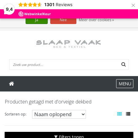
×
1301
Reviews
Wij slaan cookies op om onze website te verbeteren. Is dat akkoord?
9,4
Ja
Nee
Meer over cookies »
0 Artikelen
MENU
Producten getagd met d'orveige dekbed
Sorteren op:
Filters tonen