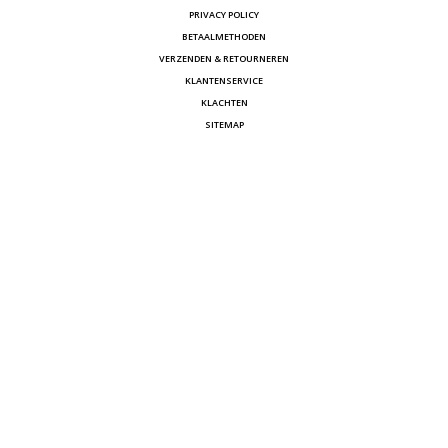
PRIVACY POLICY
BETAALMETHODEN
VERZENDEN & RETOURNEREN
KLANTENSERVICE
KLACHTEN
SITEMAP