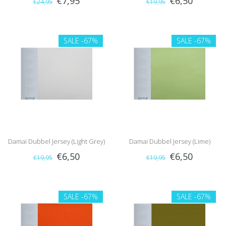
€7,95
€6,50
€24,95
€19,95
SALE
-67%
SALE
-67%
Damai Dubbel Jersey (Light Grey)
Damai Dubbel Jersey (Lime)
€6,50
€6,50
€19,95
€19,95
SALE
-67%
SALE
-67%