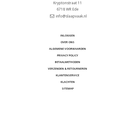
Kryptonstraat 11
6718 WR
Ede
info@slaapvaak.nl
INLOGGEN
OVER ONS
ALGEMENE VOORWAARDEN
PRIVACY POLICY
BETAALMETHODEN
VERZENDEN & RETOURNEREN
KLANTENSERVICE
KLACHTEN
SITEMAP