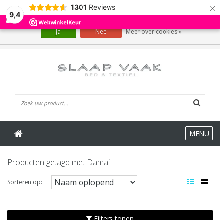
×
1301
Reviews
Wij slaan cookies op om onze website te verbeteren. Is dat akkoord?
9,4
Ja
Nee
Meer over cookies »
0 Artikelen
MENU
Producten getagd met Damai
Sorteren op:
Filters tonen