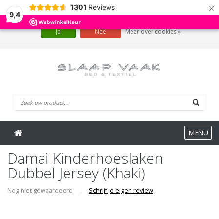
×
1301
Reviews
Wij slaan cookies op om onze website te verbeteren. Is dat akkoord?
9,4
Ja
Nee
Meer over cookies »
0 Artikelen
MENU
Damai Kinderhoeslaken
Dubbel Jersey (Khaki)
Nog niet gewaardeerd
|
Schrijf je eigen review