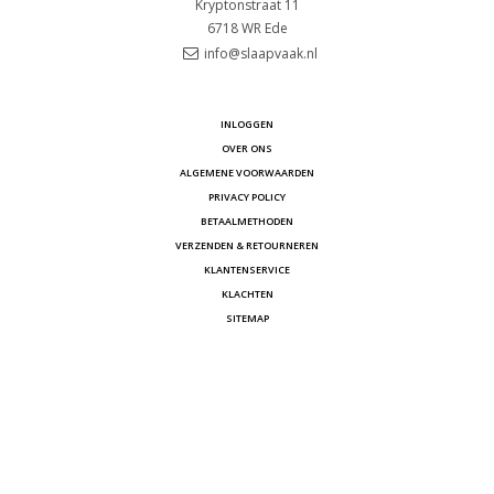
Kryptonstraat 11
6718 WR
Ede
info@slaapvaak.nl
INLOGGEN
OVER ONS
ALGEMENE VOORWAARDEN
PRIVACY POLICY
BETAALMETHODEN
VERZENDEN & RETOURNEREN
KLANTENSERVICE
KLACHTEN
SITEMAP