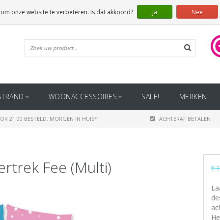
 om onze website te verbeteren. Is dat akkoord?
Ja
Nee
STRAND
WOONACCESSOIRES
SALE!
MERKEN
OR 21:00 BESTELD, MORGEN IN HUIS*
ACHTERAF BETALEN
trek Fee (Multi)
€ 3
La
de
ac
He