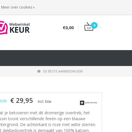
INLOGGEN
REGISTREREN
Meer over cookies »
0
€0,00
DE BESTE AANBIEDINGEN!
€ 29,95
9,95
Incl. btw
at je betoveren met dit dromerige overtrek, het
ssin toont verschillende feeën op een blauwe
htergrond. De achterkant is roze met witte sterren.
t dekbedovertrek is gemaakt van 100% katoen.