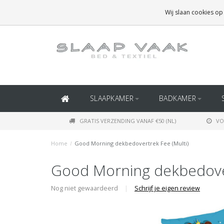
GRATIS BEZORGING BOVEN
€50
(BINNEN NEDERLAND)
Wij slaan cookies op
GRATIS BEZORGING BOVEN
€150
(BINNEN BELGIË)
SLAAPKAMER
BADKAMER
GRATIS VERZENDING VANAF €50 (NL)
VO
Home
/
Good Morning dekbedovertrek Fee (Multi)
Good Morning dekbedover
Nog niet gewaardeerd
|
Schrijf je eigen review