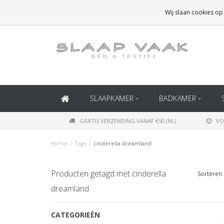
GRATIS BEZORGING BOVEN
€50
(BINNEN NEDERLAND)
Wij slaan cookies op
GRATIS BEZORGING BOVEN
€150
(BINNEN BELGIË)
SLAAPKAMER
BADKAMER
GRATIS VERZENDING VANAF €50 (NL)
VO
Home
/
Tags
/
cinderella dreamland
Producten getagd met cinderella
Sorteren 
dreamland
CATEGORIEËN