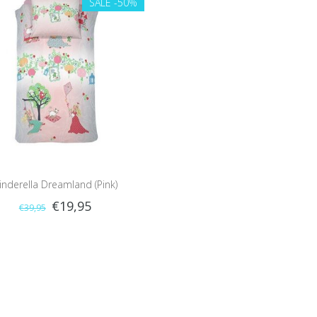
SALE
-50%
inderella Dreamland (Pink)
€19,95
€39,95