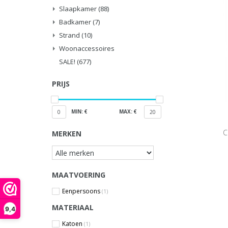
Slaapkamer
(88)
Badkamer
(7)
Strand
(10)
Woonaccessoires
SALE!
(677)
PRIJS
MIN: €
MAX: €
0
20
C
MERKEN
MAATVOERING
Eenpersoons
(1)
MATERIAAL
9,4
Katoen
(1)