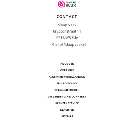
CONTACT
Slaap Vaak
Kryptonstraat 11
6718 WR
Ede
info@slaapvaak.nl
INLOGGEN
OVER ONS
ALGEMENE VOORWAARDEN
PRIVACY POLICY
BETAALMETHODEN
VERZENDEN & RETOURNEREN
KLANTENSERVICE
KLACHTEN
SITEMAP