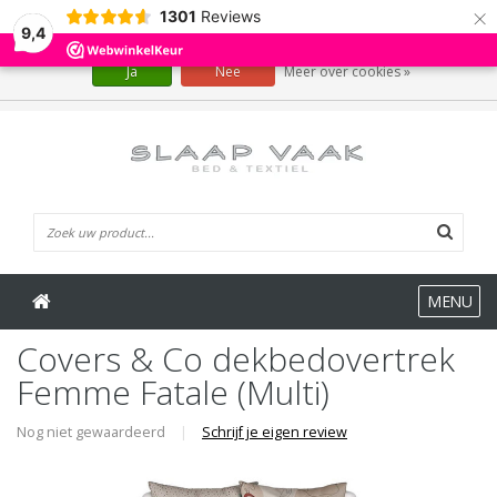
×
1301
Reviews
Wij slaan cookies op om onze website te verbeteren. Is dat akkoord?
9,4
Ja
Nee
Meer over cookies »
0 Artikelen
MENU
Covers & Co dekbedovertrek
Femme Fatale (Multi)
Nog niet gewaardeerd
|
Schrijf je eigen review