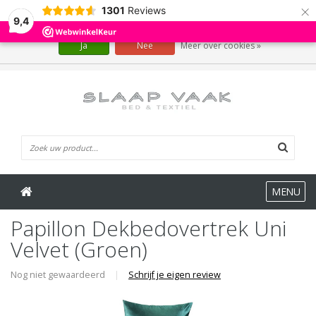
×
1301
Reviews
Wij slaan cookies op om onze website te verbeteren. Is dat akkoord?
9,4
Ja
Nee
Meer over cookies »
0 Artikelen
MENU
Papillon Dekbedovertrek Uni
Velvet (Groen)
Nog niet gewaardeerd
|
Schrijf je eigen review