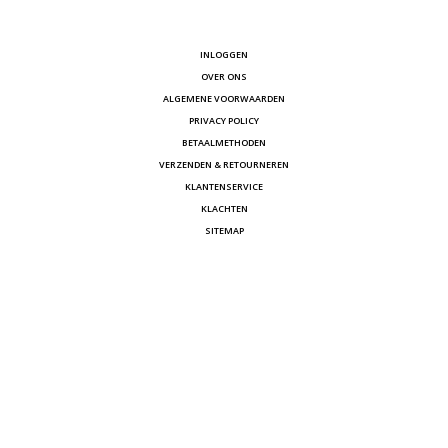
INLOGGEN
OVER ONS
ALGEMENE VOORWAARDEN
PRIVACY POLICY
BETAALMETHODEN
VERZENDEN & RETOURNEREN
KLANTENSERVICE
KLACHTEN
SITEMAP