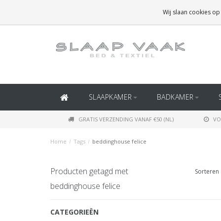
GRATIS BEZORGING BOVEN
€50
(BINNEN NEDERLAND)
Wij slaan cookies op
GRATIS BEZORGING BOVEN
€150
(BINNEN BELGIË)
SLAAPKAMER
BADKAMER
GRATIS VERZENDING VANAF €50 (NL)
VO
Home
/
Tags
/
beddinghouse felice
Producten getagd met
Sorteren 
beddinghouse felice
CATEGORIEËN