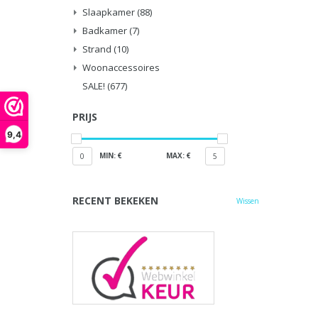
Slaapkamer
(88)
Badkamer
(7)
Strand
(10)
Woonaccessoires
SALE!
(677)
PRIJS
9,4
MIN: €
MAX: €
0
5
RECENT BEKEKEN
Wissen