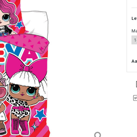
Le
M
Aa