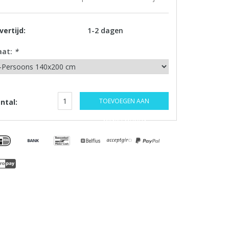
vertijd:
1-2 dagen
aat:
*
TOEVOEGEN AAN
ntal:
WINKELWAGEN