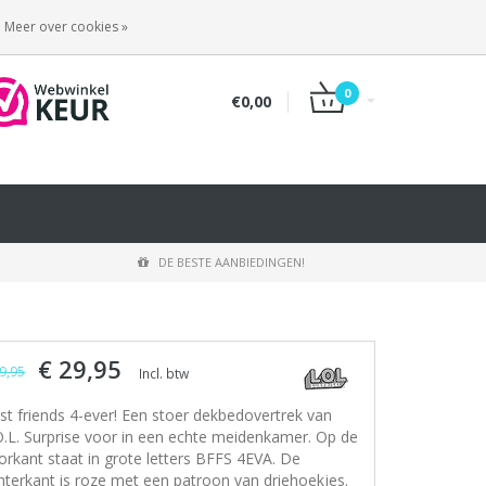
INLOGGEN
REGISTREREN
Meer over cookies »
0
€0,00
DE BESTE AANBIEDINGEN!
€ 29,95
9,95
Incl. btw
st friends 4-ever! Een stoer dekbedovertrek van
O.L. Surprise voor in een echte meidenkamer. Op de
orkant staat in grote letters BFFS 4EVA. De
hterkant is roze met een patroon van driehoekjes.