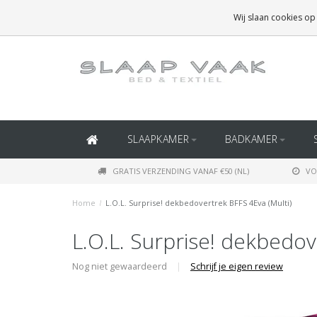
GRATIS BEZORGING BOVEN
€50
(BINNEN NEDERLAND)
Wij slaan cookies op
GRATIS BEZORGING BOVEN
€150
(BINNEN BELGIË)
SLAAPKAMER
BADKAMER
GRATIS VERZENDING VANAF €50 (NL)
VO
Home
/
L.O.L. Surprise! dekbedovertrek BFFS 4Eva (Multi)
L.O.L. Surprise! dekbedov
Nog niet gewaardeerd
|
Schrijf je eigen review