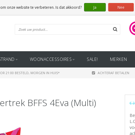
 om onze website te verbeteren. Is dat akkoord?
Ja
Nee
STRAND
WOONACCESSOIRES
SALE!
MERKEN
OR 21:00 BESTELD, MORGEN IN HUIS*
ACHTERAF BETALEN
ertrek BFFS 4Eva (Multi)
€ 3
Be
L.
vo
ac