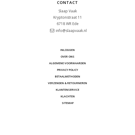
CONTACT
Slaap Vaak
Kryptonstraat 11
6718 WR
Ede
info@slaapvaak.nl
INLOGGEN
OVER ONS
ALGEMENE VOORWAARDEN
PRIVACY POLICY
BETAALMETHODEN
VERZENDEN & RETOURNEREN
KLANTENSERVICE
KLACHTEN
SITEMAP