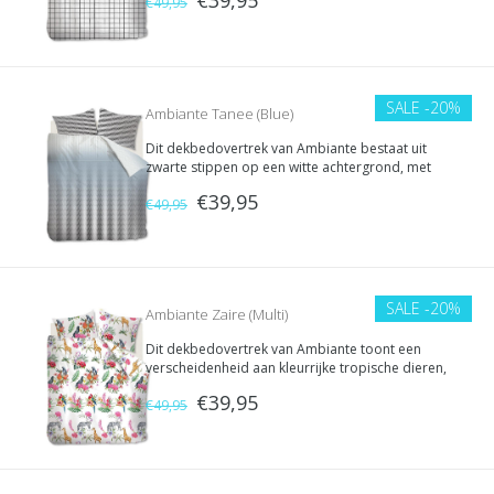
instopstrook.
€49,95
SALE
-20%
Ambiante Tanee (Blue)
Dit dekbedovertrek van Ambiante bestaat uit
zwarte stippen op een witte achtergrond, met
daarover een stijlvolle blauwe gloed. Het is
€39,95
gemaakt van 100% katoen en heeft een dubbele
€49,95
instopstrook.
SALE
-20%
Ambiante Zaire (Multi)
Dit dekbedovertrek van Ambiante toont een
verscheidenheid aan kleurrijke tropische dieren,
planten en vruchten. Het is gemaakt van 100%
€39,95
katoen en heeft een dubbele instopstrook.
€49,95