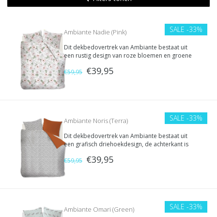
SALE
-33%
Ambiante Nadie (Pink)
Dit dekbedovertrek van Ambiante bestaat uit
een rustig design van roze bloemen en groene
blaadjes. Het is gemaakt van 100% katoen en
€39,95
heeft een dubbele instopstrook.
€59,95
SALE
-33%
Ambiante Noris (Terra)
Dit dekbedovertrek van Ambiante bestaat uit
een grafisch driehoekdesign, de achterkant is
effen terra. Het is gemaakt van 100% katoen en
€39,95
heeft een dubbele instopstrook.
€59,95
SALE
-33%
Ambiante Omari (Green)