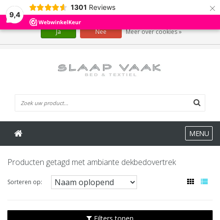
×
1301
Reviews
Wij slaan cookies op om onze website te verbeteren. Is dat akkoord?
9,4
Ja
Nee
Meer over cookies »
0 Artikelen
MENU
Producten getagd met ambiante dekbedovertrek
Sorteren op:
Filters tonen