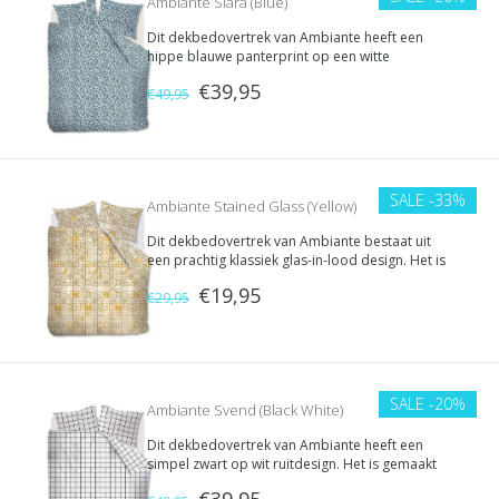
Ambiante Siara (Blue)
Dit dekbedovertrek van Ambiante heeft een
hippe blauwe panterprint op een witte
achtergrond. Het is gemaakt van 100% katoen en
€39,95
heeft een dubbele instopstrook.
€49,95
SALE
-33%
Ambiante Stained Glass (Yellow)
Dit dekbedovertrek van Ambiante bestaat uit
een prachtig klassiek glas-in-lood design. Het is
gemaakt van 100% katoen en heeft een dubbele
€19,95
instopstrook.
€29,95
SALE
-20%
Ambiante Svend (Black White)
Dit dekbedovertrek van Ambiante heeft een
simpel zwart op wit ruitdesign. Het is gemaakt
van 100% katoen en heeft een dubbele
€39,95