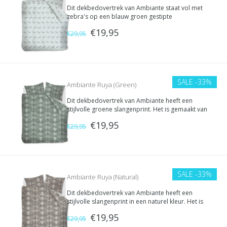
Dit dekbedovertrek van Ambiante staat vol met
zebra's op een blauw groen gestipte
achtergrond. Het is gemaakt van 100% katoen en
€19,95
heeft een dubbele instopstrook.
€29,95
SALE
-33%
Ambiante Ruya (Green)
Dit dekbedovertrek van Ambiante heeft een
stijlvolle groene slangenprint. Het is gemaakt van
100% katoen en heeft een dubbele instopstrook.
€19,95
€29,95
SALE
-33%
Ambiante Ruya (Natural)
Dit dekbedovertrek van Ambiante heeft een
stijlvolle slangenprint in een naturel kleur. Het is
gemaakt van 100% katoen en heeft een dubbele
€19,95
instopstrook.
€29,95